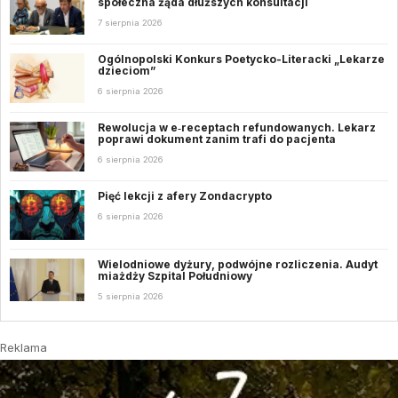
społeczna żąda dłuższych konsultacji
7 sierpnia 2026
Ogólnopolski Konkurs Poetycko-Literacki „Lekarze
dzieciom”
6 sierpnia 2026
Rewolucja w e‑receptach refundowanych. Lekarz
poprawi dokument zanim trafi do pacjenta
6 sierpnia 2026
Pięć lekcji z afery Zondacrypto
6 sierpnia 2026
Wielodniowe dyżury, podwójne rozliczenia. Audyt
miażdży Szpital Południowy
5 sierpnia 2026
Reklama