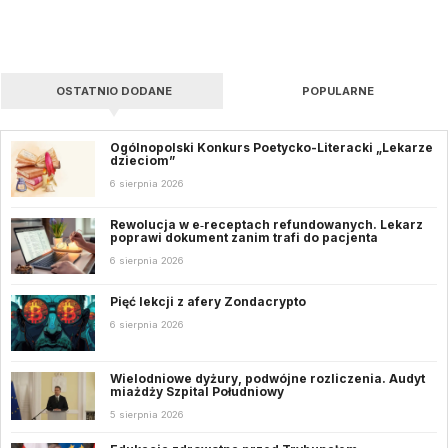
OSTATNIO DODANE
POPULARNE
Ogólnopolski Konkurs Poetycko-Literacki „Lekarze
dzieciom”
6 sierpnia 2026
Rewolucja w e‑receptach refundowanych. Lekarz
poprawi dokument zanim trafi do pacjenta
6 sierpnia 2026
Pięć lekcji z afery Zondacrypto
6 sierpnia 2026
Wielodniowe dyżury, podwójne rozliczenia. Audyt
miażdży Szpital Południowy
5 sierpnia 2026