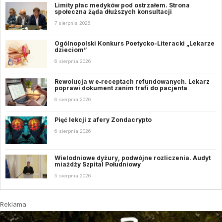
Limity płac medyków pod ostrzałem. Strona
społeczna żąda dłuższych konsultacji
7 sierpnia 2026
Ogólnopolski Konkurs Poetycko-Literacki „Lekarze
dzieciom”
6 sierpnia 2026
Rewolucja w e‑receptach refundowanych. Lekarz
poprawi dokument zanim trafi do pacjenta
6 sierpnia 2026
Pięć lekcji z afery Zondacrypto
6 sierpnia 2026
Wielodniowe dyżury, podwójne rozliczenia. Audyt
miażdży Szpital Południowy
5 sierpnia 2026
Reklama