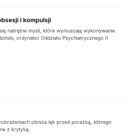
sesji i kompulsji
 się natrętne myśli, które wymuszają wykonywanie
iński, ordynator Oddziału Psychiatrycznego II
obrażeniach obniża lęk przed porażką, którego
ne z krytyką.