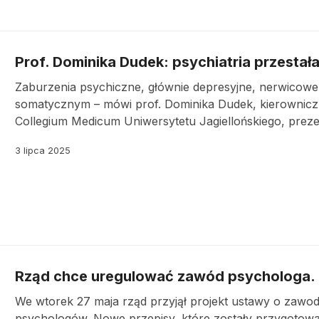
Prof. Dominika Dudek: psychiatria przesta
Zaburzenia psychiczne, głównie depresyjne, nerwicow
somatycznym – mówi prof. Dominika Dudek, kierowniczka K
Collegium Medicum Uniwersytetu Jagiellońskiego, prez
3 lipca 2025
Rząd chce uregulować zawód psychologa.
We wtorek 27 maja rząd przyjął projekt ustawy o zaw
psychologów. Nowe przepisy, które zostały przygotowan