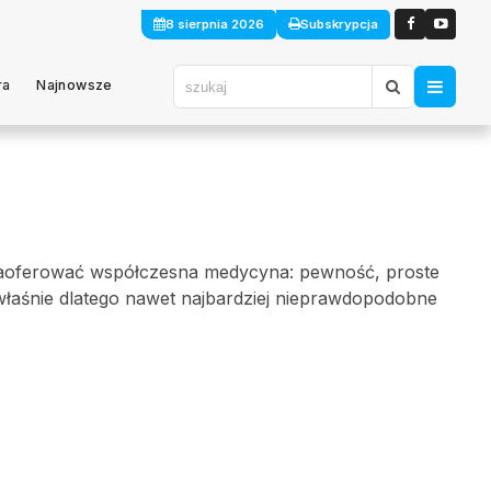
8 sierpnia 2026
Subskrypcja
ra
Najnowsze
zaoferować współczesna medycyna: pewność, proste
o właśnie dlatego nawet najbardziej nieprawdopodobne