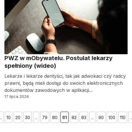
PWZ w mObywatelu. Postulat lekarzy
spełniony (wideo)
Lekarze i lekarze dentyści, tak jak adwokaci czy radcy
prawni, będą mieli dostęp do swoich elektronicznych
dokumentów zawodowych w aplikacji...
17 lipca 2024
..
10
20
30
...
79
80
81
82
83
...
90
100
110
..