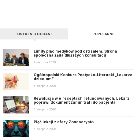
OSTATNIO DODANE
POPULARNE
Limity płac medyków pod ostrzałem. Strona
społeczna żąda dłuższych konsultacji
7 sierpnia 2026
Ogólnopolski Konkurs Poetycko-Literacki „Lekarze
dzieciom”
6 sierpnia 2026
Rewolucja w e‑receptach refundowanych. Lekarz
poprawi dokument zanim trafi do pacjenta
6 sierpnia 2026
Pięć lekcji z afery Zondacrypto
6 sierpnia 2026