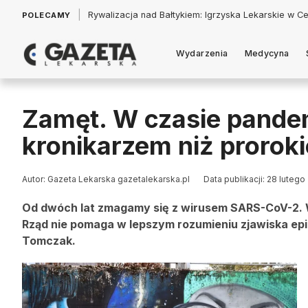
|
Łukasz Jankowski: Politycy w pogoni za króliczkiem
POLECAMY
Wydarzenia
Medycyna
Zamęt. W czasie pandem
kronikarzem niż prorok
Autor: Gazeta Lekarska gazetalekarska.pl
Data publikacji: 28 lutego
Od dwóch lat zmagamy się z wirusem SARS-CoV-2. Wi
Rząd nie pomaga w lepszym rozumieniu zjawiska epid
Tomczak.