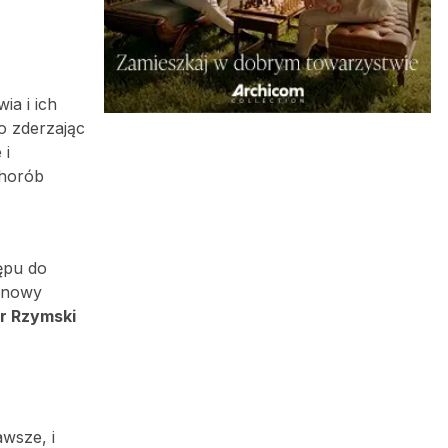
ia i ich
o zderzając
 i
chorób
ępu do
o nowy
tr Rzymski
awsze, i