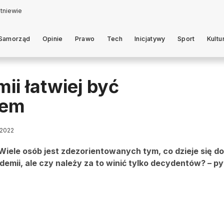
Samorząd
Opinie
Prawo
Tech
Inicjatywy
Sport
Kultu
ii łatwiej być
iem
 2022
ele osób jest zdezorientowanych tym, co dzieje się do
emii, ale czy należy za to winić tylko decydentów? – p