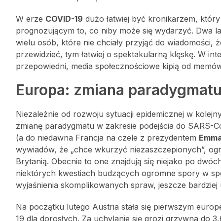
W erze
COVID-19
dużo łatwiej być kronikarzem, który
prognozującym to, co niby może się wydarzyć. Dwa la
wielu osób, które nie chciały przyjąć do wiadomości, ż
przewidzieć, tym łatwiej o spektakularną klęskę. W int
przepowiedni, media społecznościowe kipią od memów 
Europa: zmiana paradygmat
Niezależnie od rozwoju sytuacji epidemicznej w kolejny
zmianę paradygmatu w zakresie podejścia do SARS-Co
(a do niedawna Francja na czele z prezydentem
Emma
wywiadów, że „chce wkurzyć niezaszczepionych”, ogra
Brytanią. Obecnie to one znajdują się niejako po dwó
niektórych kwestiach budzących ogromne spory w sp
wyjaśnienia skomplikowanych spraw, jeszcze bardziej u
Na początku lutego Austria stała się pierwszym euro
19 dla dorosłych. Za uchylanie się grozi grzywna do 3