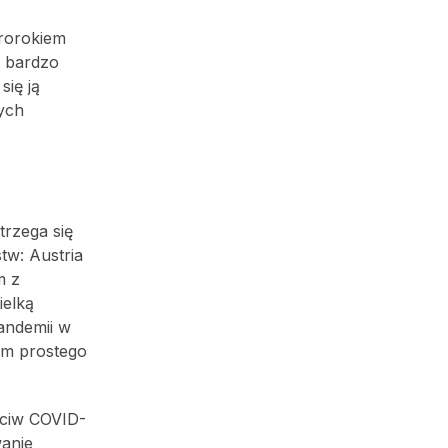
prorokiem
e bardzo
się ją
nych
trzega się
tw: Austria
m z
ielką
andemii w
ym prostego
eciw COVID-
wanie