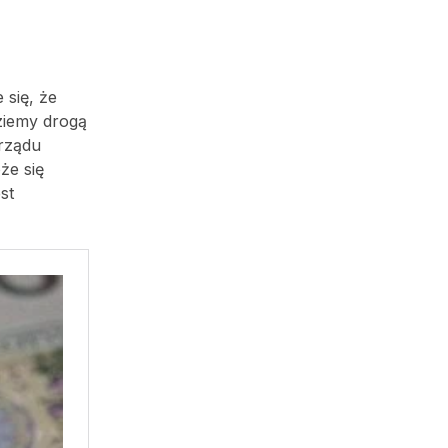
 się, że
dziemy drogą
 rządu
że się
st