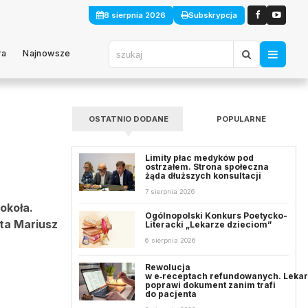
8 sierpnia 2026
Subskrypcja
ra
Najnowsze
OSTATNIO DODANE
POPULARNE
Limity płac medyków pod
ostrzałem. Strona społeczna
żąda dłuższych konsultacji
7 sierpnia 2026
okoła.
Ogólnopolski Konkurs Poetycko-
yta Mariusz
Literacki „Lekarze dzieciom”
6 sierpnia 2026
Rewolucja
w e‑receptach refundowanych. Leka
poprawi dokument zanim trafi
do pacjenta