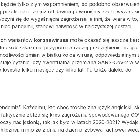
tce będzie tylko złym wspomnieniem, bo podobno obserwuje
są przekonani, że już od dawna powinniśmy zachowywać się
czyni się do wygaśnięcia zagrożenia, a inni, że wiara w to, 
niec pandemii, stanowi naiwność w najczystszej postaci.
jnych wariantów
koronawirusa
może okazać się jeszcze bard
elu osób zakażenie przypomina raczej przeziębienie niż gr
ożliwości zmian w białku kolca wirusa, odpowiedzialnym 
staje pytanie, czy ewentualna przemiana SARS-CoV-2 w w
stia kilku miesięcy czy kilku lat. Tu także daleko do
ndemia”. Każdemu, kto choć trochę zna język angielski, s
e faktycznie zbliża się kres zagrożenia spowodowanego CO
zy nas jesienią, tak jak było w latach 2020-2021? Wydaje 
blicznej, mimo że z dnia na dzień przybywa fachowej wied