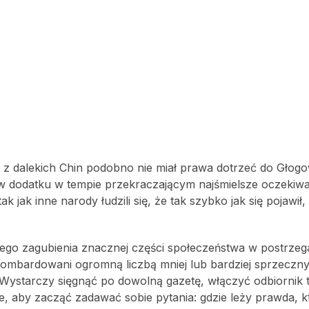
s z dalekich Chin podobno nie miał prawa dotrzeć do Głog
, w dodatku w tempie przekraczającym najśmielsze oczekiwa
 jak inne narody łudzili się, że tak szybko jak się pojawił,
ego zagubienia znacznej części społeczeństwa w postrzeg
bombardowani ogromną liczbą mniej lub bardziej sprzeczn
Wystarczy sięgnąć po dowolną gazetę, włączyć odbiornik t
e, aby zacząć zadawać sobie pytania: gdzie leży prawda, k