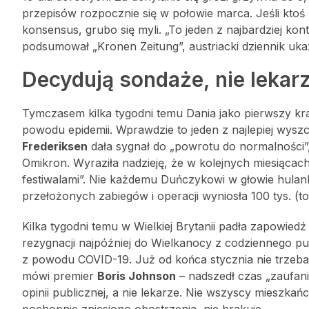
przepisów rozpocznie się w połowie marca. Jeśli ktoś
konsensus, grubo się myli. „To jeden z najbardziej kon
podsumował „Kronen Zeitung”, austriacki dziennik ukaz
Decydują sondaże, nie lekar
Tymczasem kilka tygodni temu Dania jako pierwszy kra
powodu epidemii. Wprawdzie to jeden z najlepiej wys
Frederiksen
dała sygnał do „powrotu do normalności”,
Omikron. Wyraziła nadzieję, że w kolejnych miesiącach
festiwalami”. Nie każdemu Duńczykowi w głowie hulank
przełożonych zabiegów i operacji wyniosła 100 tys. (to
Kilka tygodni temu w Wielkiej Brytanii padła zapowied
rezygnacji najpóźniej do Wielkanocy z codziennego pu
z powodu COVID-19. Już od końca stycznia nie trzeba
mówi premier
Boris Johnson
– nadszedł czas „zaufan
opinii publicznej, a nie lekarze. Nie wszyscy mieszk
pochopnie zniesiono obostrzenia, nie brakuje.