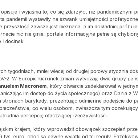
 opisuje i wyjaśnia to, co się zdarzyło, niż pandemicznym 
ta pandemii wystawiły na szwank umiejętności profetyczn
e przyszłość zawsze jest nieznana, a im dokładniej próbuje 
ernecie nic nie ginie, portale informacyjne pełne są chybio
i docinek.
u
ch tygodniach, mniej więcej od drugiej połowy stycznia dos
V-2. W Europie kierunek zmian wytyczają dwie grupy pańs
nuelem Macronem
, który otwarcie zadeklarował w jedny
niczając im dostęp do życia społecznego) oraz Dania z W
ch stronach barykady, prezentując odmienne podejście do p
ołeczeństwie, co wielu osobom, zwłaszcza tym oczekując
trudnia percepcję otaczającej rzeczywistości.
pejskim krajem, który wprowadził obowiązek szczepień prz
,6 tys. euro, choć są pewne wyjątki od tej reguły. Egzekwo