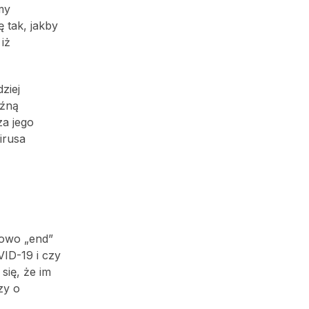
my
 tak, jakby
iż
ziej
oźną
za jego
irusa
łowo „end”
VID-19 i czy
się, że im
zy o