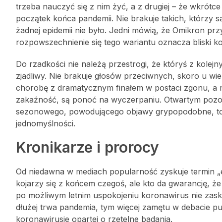
trzeba nauczyć się z nim żyć, a z drugiej – że wkró
początek końca pandemii. Nie brakuje takich, którzy 
żadnej epidemii nie było. Jedni mówią, że Omikron przy
rozpowszechnienie się tego wariantu oznacza bliski ko
Do rzadkości nie należą przestrogi, że któryś z kole
zjadliwy. Nie brakuje głosów przeciwnych, skoro u wi
chorobę z dramatycznym finałem w postaci zgonu, a m
zakaźność, są ponoć na wyczerpaniu. Otwartym pozo
sezonowego, powodującego objawy grypopodobne, to kwe
jednomyślności.
Kronikarze i prorocy
Od niedawna w mediach popularność zyskuje termin „e
kojarzy się z końcem czegoś, ale kto da gwarancję, ż
po możliwym letnim uspokojeniu koronawirus nie zaskoc
dłużej trwa pandemia, tym więcej zamętu w debacie pu
koronawirusie opartej o rzetelne badania.