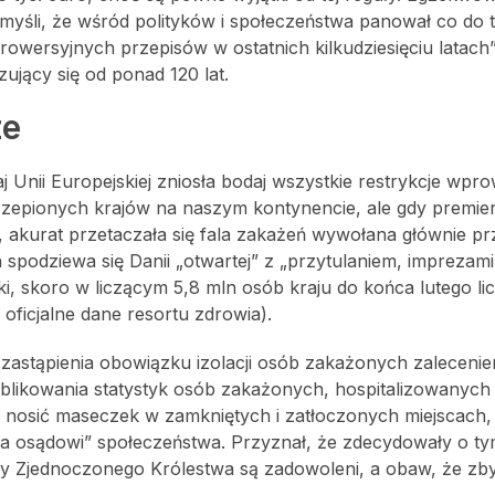
 myśli, że wśród polityków i społeczeństwa panował co do 
trowersyjnych przepisów w ostatnich kilkudziesięciu latach”
ujący się od ponad 120 lat.
ze
j Unii Europejskiej zniosła bodaj wszystkie restrykcje wp
zczepionych krajów na naszym kontynencie, ale gdy premie
 akurat przetaczała się fala zakażeń wywołana głównie pr
 spodziewa się Danii „otwartej” z „przytulaniem, imprezami 
i, skoro w liczącym 5,8 mln osób kraju do końca lutego li
 oficjalne dane resortu zdrowia).
ź zastąpienia obowiązku izolacji osób zakażonych zalecenie
blikowania statystyk osób zakażonych, hospitalizowanych 
 nosić maseczek w zamkniętych i zatłoczonych miejscach, 
ia osądowi” społeczeństwa. Przyznał, że zdecydowały o t
ańcy Zjednoczonego Królestwa są zadowoleni, a obaw, że zb