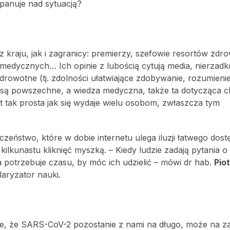
, panuje nad sytuacją?
 kraju, jak i zagranicy: premierzy, szefowie resortów zdrow
medycznych… Ich opinie z lubością cytują media, nierzadk
drowotne (tj. zdolności ułatwiające zdobywanie, rozumienie
e są powszechne, a wiedza medyczna, także ta dotycząca 
st tak prosta jak się wydaje wielu osobom, zwłaszcza tym
ństwo, które w dobie internetu ulega iluzji łatwego dost
 kilkunastu kliknięć myszką. – Kiedy ludzie zadają pytania 
 potrzebuje czasu, by móc ich udzielić – mówi dr hab.
Pio
aryzator nauki.
inie, że SARS-CoV-2 pozostanie z nami na długo, może na z