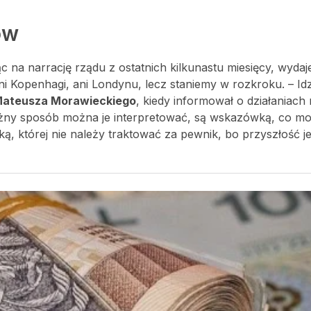
ów
 na narrację rządu z ostatnich kilkunastu miesięcy, wydaje
ani Kopenhagi, ani Londynu, lecz staniemy w rozkroku. – I
ateusza Morawieckiego
, kiedy informował o działaniach
óżny sposób można je interpretować, są wskazówką, co mo
 której nie należy traktować za pewnik, bo przyszłość je