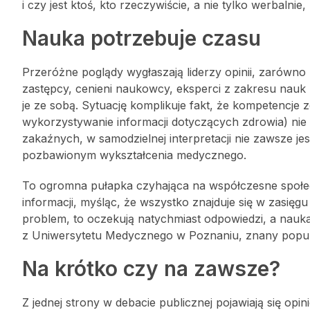
i czy jest ktoś, kto rzeczywiście, a nie tylko werbalnie
Nauka potrzebuje czasu
Przeróżne poglądy wygłaszają liderzy opinii, zarówno z
zastępcy, cenieni naukowcy, eksperci z zakresu nauk 
je ze sobą. Sytuację komplikuje fakt, że kompetencje z
wykorzystywanie informacji dotyczących zdrowia) ni
zakaźnych, w samodzielnej interpretacji nie zawsze je
pozbawionym wykształcenia medycznego.
To ogromna pułapka czyhająca na współczesne społecze
informacji, myśląc, że wszystko znajduje się w zasięgu
problem, to oczekują natychmiast odpowiedzi, a nauka
z Uniwersytetu Medycznego w Poznaniu, znany popul
Na krótko czy na zawsze?
Z jednej strony w debacie publicznej pojawiają się op