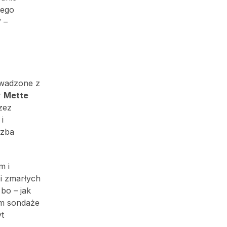
tego
 –
rowadzone z
r
Mette
zez
i
czba
m i
i zmarłych
bo – jak
ym sondaże
yt