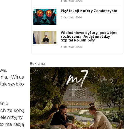
6 sierpnia 2026
Pięć lekcji z afery Zondacrypto
6 sierpnia 2026
Wielodniowe dyżury, podwójne
rozliczenia. Audyt miażdży
Szpital Południowy
5 sierpnia 2026
Reklama
owa,
nia. „Wirus
 tak szybko
aniu
ych ze sobą
elewizyjny
to ma rację