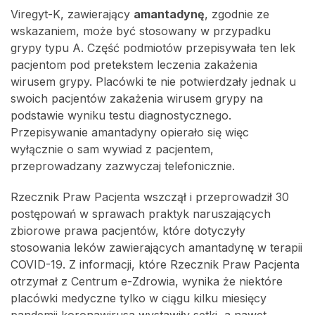
Viregyt-K, zawierający
amantadynę
, zgodnie ze
wskazaniem, może być stosowany w przypadku
grypy typu A. Część podmiotów przepisywała ten lek
pacjentom pod pretekstem leczenia zakażenia
wirusem grypy. Placówki te nie potwierdzały jednak u
swoich pacjentów zakażenia wirusem grypy na
podstawie wyniku testu diagnostycznego.
Przepisywanie amantadyny opierało się więc
wyłącznie o sam wywiad z pacjentem,
przeprowadzany zazwyczaj telefonicznie.
Rzecznik Praw Pacjenta wszczął i przeprowadził 30
postępowań w sprawach praktyk naruszających
zbiorowe prawa pacjentów, które dotyczyły
stosowania leków zawierających amantadynę w terapii
COVID-19. Z informacji, które Rzecznik Praw Pacjenta
otrzymał z Centrum e-Zdrowia, wynika że niektóre
placówki medyczne tylko w ciągu kilku miesięcy
pandemii koronawirusa wystawiły setki, a nawet