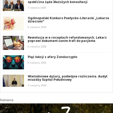
społeczna żąda dłuższych konsultacji
7 sierpnia 2026
Ogólnopolski Konkurs Poetycko-Literacki „Lekarze
dzieciom”
6 sierpnia 2026
Rewolucja w e‑receptach refundowanych. Lekarz
poprawi dokument zanim trafi do pacjenta
6 sierpnia 2026
Pięć lekcji z afery Zondacrypto
6 sierpnia 2026
Wielodniowe dyżury, podwójne rozliczenia. Audyt
miażdży Szpital Południowy
5 sierpnia 2026
Reklama