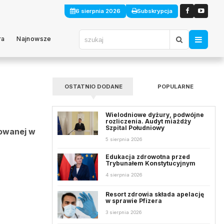
6 sierpnia 2026
Subskrypcja
ra
Najnowsze
OSTATNIO DODANE
POPULARNE
Wielodniowe dyżury, podwójne
rozliczenia. Audyt miażdży
Szpital Południowy
kowanej w
5 sierpnia 2026
Edukacja zdrowotna przed
Trybunałem Konstytucyjnym
4 sierpnia 2026
Resort zdrowia składa apelację
w sprawie Pfizera
3 sierpnia 2026