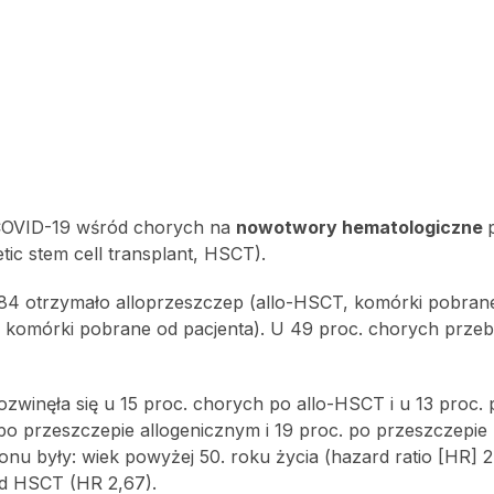
i COVID-19 wśród chorych na
nowotwory hematologiczne
ic stem cell transplant, HSCT).
84 otrzymało alloprzeszczep (allo-HSCT, komórki pobran
komórki pobrane od pacjenta). U 49 proc. chorych przeb
zwinęła się u 15 proc. chorych po allo-HSCT i u 13 proc. 
o przeszczepie allogenicznym i 19 proc. po przeszczepie
u były: wiek powyżej 50. roku życia (hazard ratio [HR] 2,
od HSCT (HR 2,67).