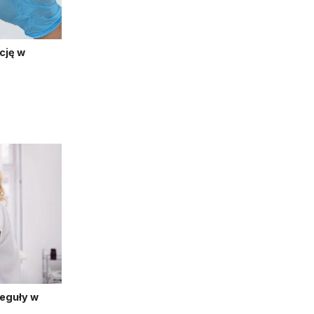
cję w
reguły w