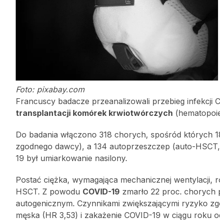
Foto: pixabay.com
Francuscy badacze przeanalizowali przebieg infekcj
transplantacji komórek krwiotwórczych
(hematopoiet
Do badania włączono 318 chorych, spośród których 1
zgodnego dawcy), a 134 autoprzeszczep (auto-HSCT, 
19 był umiarkowanie nasilony.
Postać ciężka, wymagająca mechanicznej wentylacji, ro
HSCT. Z powodu
COVID-19
zmarło 22 proc. chorych p
autogenicznym. Czynnikami zwiększającymi ryzyko zgon
męska (HR 3,53) i zakażenie COVID-19 w ciągu roku 