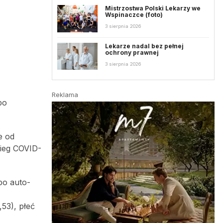
Mistrzostwa Polski Lekarzy we
Wspinaczce (foto)
3 sierpnia 2026
Lekarze nadal bez pełnej
ochrony prawnej
3 sierpnia 2026
Reklama
po
e od
ieg COVID-
po auto-
53), płeć