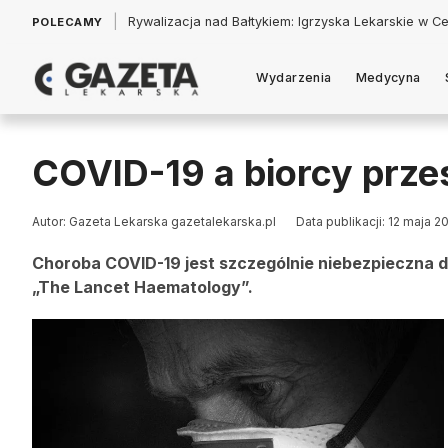
|
Łukasz Jankowski: Politycy w pogoni za króliczkiem
POLECAMY
Wydarzenia
Medycyna
COVID-19 a biorcy prze
Autor: Gazeta Lekarska gazetalekarska.pl
Data publikacji: 12 maja 2
Choroba COVID-19 jest szczególnie niebezpieczna d
„The Lancet Haematology”.