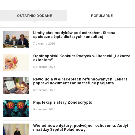
OSTATNIO DODANE
POPULARNE
Limity płac medyków pod ostrzałem. Strona
społeczna żąda dłuższych konsultacji
7 sierpnia 2026
Ogólnopolski Konkurs Poetycko-Literacki „Lekarze
dzieciom”
6 sierpnia 2026
Rewolucja w e‑receptach refundowanych. Lekarz
poprawi dokument zanim trafi do pacjenta
6 sierpnia 2026
Pięć lekcji z afery Zondacrypto
6 sierpnia 2026
Wielodniowe dyżury, podwójne rozliczenia. Audyt
miażdży Szpital Południowy