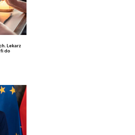
h. Lekarz
fi do