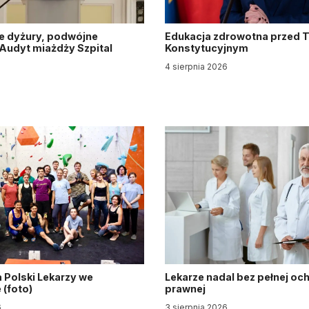
e dyżury, podwójne
Edukacja zdrowotna przed 
. Audyt miażdży Szpital
Konstytucyjnym
y
4 sierpnia 2026
6
 Polski Lekarzy we
Lekarze nadal bez pełnej oc
(foto)
prawnej
6
3 sierpnia 2026