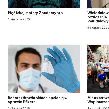
Pięć lekcji z afery Zondacrypto
Wielodniow
rozliczenia
6 sierpnia 2026
Południow
5 sierpnia 202
Resort zdrowia składa apelację w
Mistrzostwa
sprawie Pfizera
Wspinaczce 
3 sierpnia 2026
3 sierpnia 202