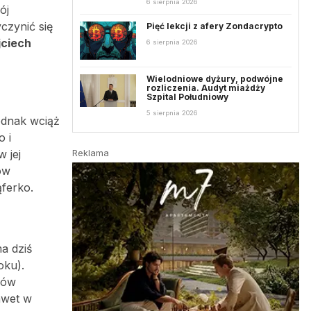
6 sierpnia 2026
ój
czynić się
Pięć lekcji z afery Zondacrypto
ciech
6 sierpnia 2026
Wielodniowe dyżury, podwójne
rozliczenia. Audyt miażdży
Szpital Południowy
5 sierpnia 2026
ednak wciąż
o i
 jej
Reklama
ów
ąferko.
a dziś
oku).
ków
awet w