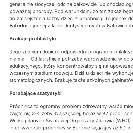
generalnie słodycze, odcina całkowicie lub chociaż o
poważnej choroby. Pod warunkiem, że ten zakaz będzie
do zmniejszenia liczby dzieci z próchnicą. To jednak 
Fąferko
z jednej z klinik dentystycznych w Katowicach 
Brakuje profilaktyki
Jego zdaniem dopiero odpowiedni program profilaktyc
nie ma. – Od lat istnieje potrzeba wprowadzenia w pol
edukacyjnego, który koncentrowałby się na upowszechni
wczesnym stadium rozwoju. Dziś u dzieci nie wykonu
stomatologicznych. Brakuje także szkolnych gabinetów
Porażające statystyki
Próchnica to ogromny problem zdrowotny wśród młodeg
zajęte nią 3-4 zęby. Najczęściej, bo aż w 82 proc., s
Według danych Światowej Organizacji Zdrowia (WHO) 
intensywności próchnicy w Europie sięgający aż 5,1 p