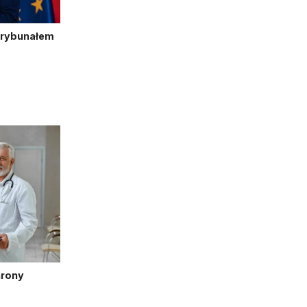
Trybunałem
hrony