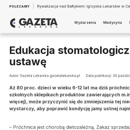
|
Łukasz Jankowski: Politycy w pogoni za króliczkiem
POLECAMY
Wydarzenia
Medycyna
Edukacja stomatologicz
ustawę
Autor: Gazeta Lekarska gazetalekarska.pl
Data publikacji: 30 paźdz
Aż 80 proc. dzieci w wieku 6-12 lat ma dziś próch
szkolnych sklepikach produktów zawierających m.in.
więcej), może przyczynić się do zmniejszenia tej niec
wystarczy, aby poprawić kondycję jamy ustnej naj
– Próchnica jest chorobą dietozależną. Zakaz sprzeda