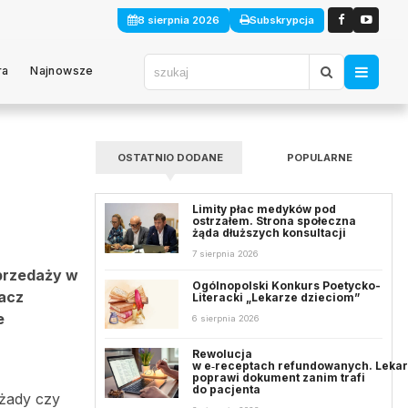
8 sierpnia 2026
Subskrypcja
ra
Najnowsze
OSTATNIO DODANE
POPULARNE
Limity płac medyków pod
ostrzałem. Strona społeczna
żąda dłuższych konsultacji
7 sierpnia 2026
sprzedaży w
Ogólnopolski Konkurs Poetycko-
bacz
Literacki „Lekarze dzieciom”
e
6 sierpnia 2026
Rewolucja
w e‑receptach refundowanych. Leka
poprawi dokument zanim trafi
do pacjenta
nżady czy