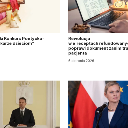
ki Konkurs Poetycko-
Rewolucja
Lekarze dzieciom”
w e‑receptach refundowanyc
poprawi dokument zanim tra
6
pacjenta
6 sierpnia 2026