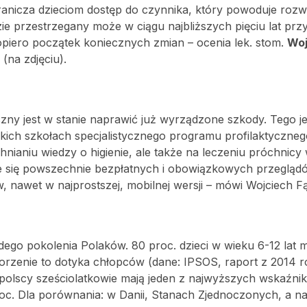
granicza dzieciom dostęp do czynnika, który powoduje rozw
 przestrzegany może w ciągu najbliższych pięciu lat przy
dopiero początek koniecznych zmian – ocenia lek. stom.
Woj
(na zdjęciu).
zny jest w stanie naprawić już wyrządzone szkody. Tego j
skich szkołach specjalistycznego programu profilaktyczneg
aniu wiedzy o higienie, ale także na leczeniu próchnicy w
je się powszechnie bezpłatnych i obowiązkowych przegląd
, nawet w najprostszej, mobilnej wersji – mówi Wojciech F
o pokolenia Polaków. 80 proc. dzieci w wieku 6-12 lat m
chorzenie to dotyka chłopców (dane: IPSOS, raport z 2014 r
polscy sześciolatkowie mają jeden z najwyższych wskaźni
roc. Dla porównania: w Danii, Stanach Zjednoczonych, a n