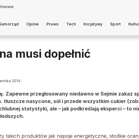
Samorząd
Opinie
Prawo
Tech
Inicjatywy
Sport
Kultu
na musi dopełnić
iernika 2014
nicę. Zapewne przegłosowany niedawno w Sejmie zakaz 
 tłuszcze nasycone, sól i przede wszystkim cukier (zo
hlubnej statystyki, ale – jak podkreślają eksperci – to ni
młodszych.
ży takich produktów jak napoje energetyczne, słodkie ora