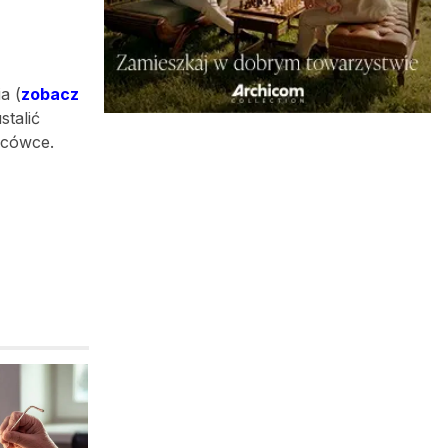
a (
zobacz
stalić
acówce.