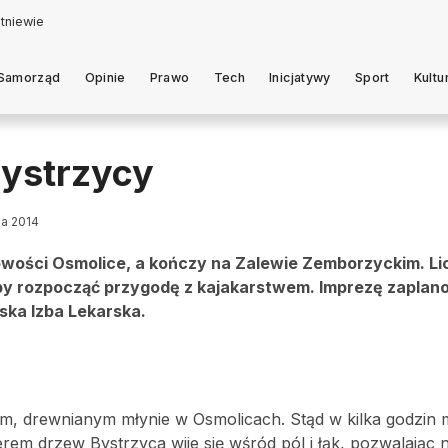
Samorząd
Opinie
Prawo
Tech
Inicjatywy
Sport
Kultu
Bystrzycy
ia 2014
wości Osmolice, a kończy na Zalewie Zemborzyckim. Lic
liby rozpocząć przygodę z kajakarstwem. Imprezę zapla
lska Izba Lekarska.
rym, drewnianym młynie w Osmolicach. Stąd w kilka godzi
em drzew Bystrzyca wije się wśród pól i łąk, pozwalając 