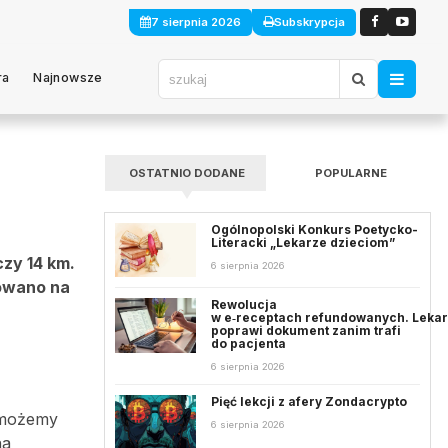
7 sierpnia 2026
Subskrypcja
ra
Najnowsze
OSTATNIO DODANE
POPULARNE
Ogólnopolski Konkurs Poetycko-
Literacki „Lekarze dzieciom”
zy 14 km.
6 sierpnia 2026
nowano na
Rewolucja
w e‑receptach refundowanych. Leka
poprawi dokument zanim trafi
do pacjenta
6 sierpnia 2026
Pięć lekcji z afery Zondacrypto
n możemy
6 sierpnia 2026
na