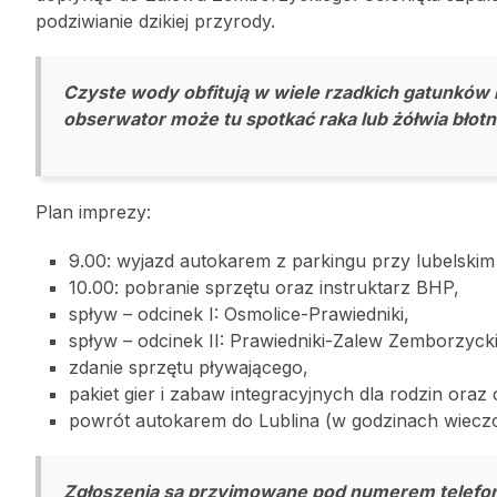
podziwianie dzikiej przyrody.
Czyste wody obfitują w wiele rzadkich gatunków ryb
obserwator może tu spotkać raka lub żółwia błot
Plan imprezy:
9.00: wyjazd autokarem z parkingu przy lubelskim
10.00: pobranie sprzętu oraz instruktarz BHP,
spływ – odcinek I: Osmolice-Prawiedniki,
spływ – odcinek II: Prawiedniki-Zalew Zemborzycki
zdanie sprzętu pływającego,
pakiet gier i zabaw integracyjnych dla rodzin oraz 
powrót autokarem do Lublina (w godzinach wiecz
Zgłoszenia są przyjmowane pod numerem telefonu