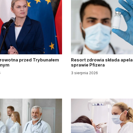
drowotna przed Trybunałem
Resort zdrowia składa apela
jnym
sprawie Pfizera
6
3 sierpnia 2026