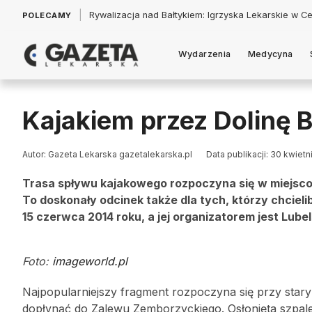
|
Łukasz Jankowski: Politycy w pogoni za króliczkiem
POLECAMY
Wydarzenia
Medycyna
Kajakiem przez Dolinę 
Autor: Gazeta Lekarska gazetalekarska.pl
Data publikacji: 30 kwietn
Trasa spływu kajakowego rozpoczyna się w miejsco
To doskonały odcinek także dla tych, którzy chcie
15 czerwca 2014 roku, a jej organizatorem jest Lube
Foto:
imageworld.pl
Najpopularniejszy fragment rozpoczyna się przy sta
dopłynąć do Zalewu Zemborzyckiego. Osłonięta szpaler