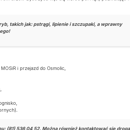
, takich jak: pstrągi, lipienie i szczupaki, a wprawny
nego!
 MOSiR i przejazd do Osmolic,
,
ognisko,
ornych).
: (81) 536 04 52. Można również kontaktować się drogą