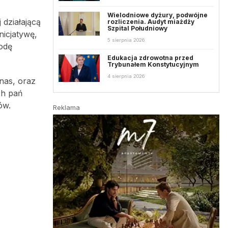
Wielodniowe dyżury, podwójne
 działającą
rozliczenia. Audyt miażdży
Szpital Południowy
nicjatywę,
5 sierpnia 2026
rodę
Edukacja zdrowotna przed
Trybunałem Konstytucyjnym
4 sierpnia 2026
nas, oraz
ch pań
ów.
Reklama