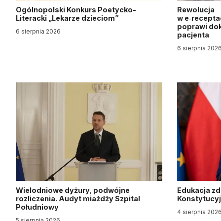
Ogólnopolski Konkurs Poetycko-
Rewolucja
Literacki „Lekarze dzieciom”
w e‑recepta
poprawi dok
6 sierpnia 2026
pacjenta
6 sierpnia 202
Wielodniowe dyżury, podwójne
Edukacja z
rozliczenia. Audyt miażdży Szpital
Konstytucy
Południowy
4 sierpnia 202
5 sierpnia 2026