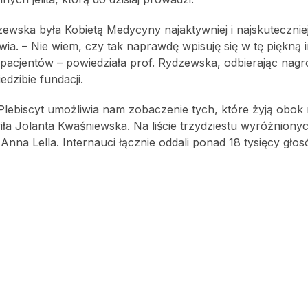
ewska była Kobietą Medycyny najaktywniej i najskuteczniej
wia. – Nie wiem, czy tak naprawdę wpisuję się w tę piękną i
 pacjentów – powiedziała prof. Rydzewska, odbierając nag
edzibie fundacji.
 Plebiscyt umożliwia nam zobaczenie tych, które żyją obok 
ła Jolanta Kwaśniewska. Na liście trzydziestu wyróżniony
nna Lella. Internauci łącznie oddali ponad 18 tysięcy głos