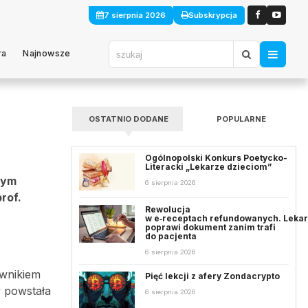
7 sierpnia 2026
Subskrypcja
ra
Najnowsze
OSTATNIO DODANE
POPULARNE
Ogólnopolski Konkurs Poetycko-
Literacki „Lekarze dzieciom”
wym
6 sierpnia 2026
rof.
Rewolucja
w e‑receptach refundowanych. Leka
poprawi dokument zanim trafi
do pacjenta
6 sierpnia 2026
ownikiem
Pięć lekcji z afery Zondacrypto
y powstała
6 sierpnia 2026