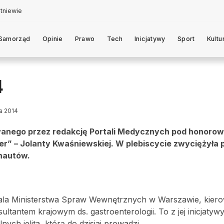
Samorząd
Opinie
Prawo
Tech
Inicjatywy
Sport
Kultu
4
ia 2014
owanego przez redakcję Portali Medycznych pod honoro
r” – Jolanty Kwaśniewskiej. W plebiscycie zwyciężyła p
nautów.
pitala Ministerstwa Spraw Wewnętrznych w Warszawie, kier
nsultantem krajowym ds. gastroenterologii. To z jej inicjatyw
ch jelita, którą do dzisiaj prowadzi.