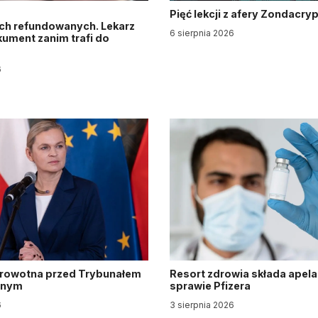
Pięć lekcji z afery Zondacry
ch refundowanych. Lekarz
6 sierpnia 2026
ument zanim trafi do
6
drowotna przed Trybunałem
Resort zdrowia składa apela
jnym
sprawie Pfizera
6
3 sierpnia 2026