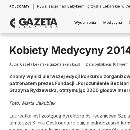
|
Łukasz Jankowski: Politycy w pogoni za króliczkiem
POLECAMY
Wydarzenia
Medycyna
Kobiety Medycyny 201
Autor: Gazeta Lekarska gazetalekarska.pl
Data publikacji: 16 kwietn
Znamy wyniki pierwszej edycji konkursu zorganiz
patronatem prezes Fundacji „Porozumienie Bez Barie
Grażyna Rydzewska, otrzymując 2200 głosów inter
Foto: Marta Jakubiak
Laureatka jest zastępcą dyrektora ds. lecznictwa Sz
tamtejszej Kliniki Gastroenterologii, a jednocześnie ko
jedyna w naszym kraju poradnia leczenia chorób zapalny