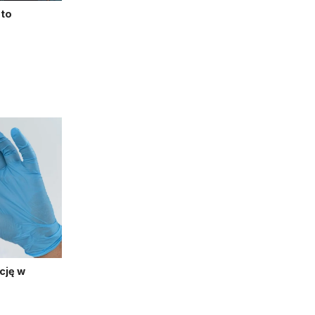
pto
cję w