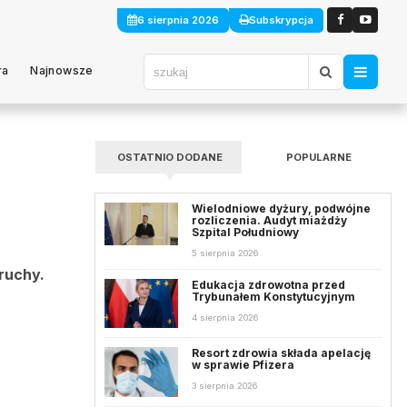
6 sierpnia 2026
Subskrypcja
ra
Najnowsze
OSTATNIO DODANE
POPULARNE
Wielodniowe dyżury, podwójne
rozliczenia. Audyt miażdży
Szpital Południowy
5 sierpnia 2026
ruchy.
Edukacja zdrowotna przed
Trybunałem Konstytucyjnym
4 sierpnia 2026
Resort zdrowia składa apelację
w sprawie Pfizera
3 sierpnia 2026