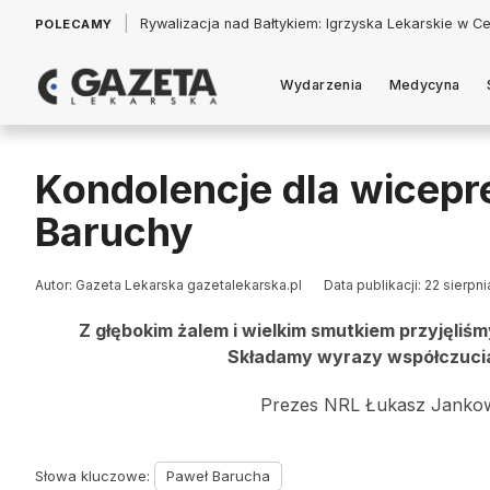
|
Łukasz Jankowski: Politycy w pogoni za króliczkiem
POLECAMY
Wydarzenia
Medycyna
Kondolencje dla wicep
Baruchy
Autor: Gazeta Lekarska gazetalekarska.pl
Data publikacji: 22 sierpn
Z głębokim żalem i wielkim smutkiem przyjęli
Składamy wyrazy współczucia 
Prezes NRL Łukasz Jankow
Słowa kluczowe:
Paweł Barucha