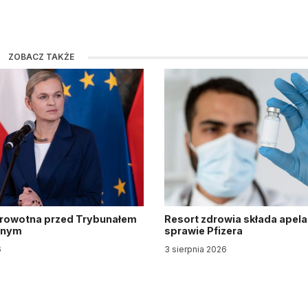
ZOBACZ TAKŻE
drowotna przed Trybunałem
Resort zdrowia składa apela
jnym
sprawie Pfizera
6
3 sierpnia 2026