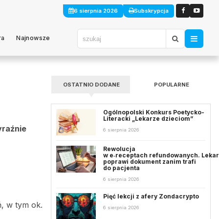
6 sierpnia 2026
Subskrypcja
ra
Najnowsze
OSTATNIO DODANE
POPULARNE
Ogólnopolski Konkurs Poetycko-
Literacki „Lekarze dzieciom”
yraźnie
6 sierpnia 2026
Rewolucja
w e‑receptach refundowanych. Leka
poprawi dokument zanim trafi
do pacjenta
6 sierpnia 2026
Pięć lekcji z afery Zondacrypto
, w tym ok.
6 sierpnia 2026