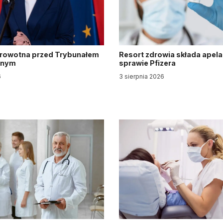
drowotna przed Trybunałem
Resort zdrowia składa apela
jnym
sprawie Pfizera
6
3 sierpnia 2026