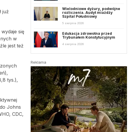
Wielodniowe dyżury, podwójne
 już
rozliczenia. Audyt miażdży
Szpital Południowy
5 sierpnia 2026
 wydaje się
Edukacja zdrowotna przed
Trybunałem Konstytucyjnym
żonych w
4 sierpnia 2026
e jest też
Reklama
dzonych
eń),
,8 tys.),
aktywnej
 do Johns
 WHO, CDC,