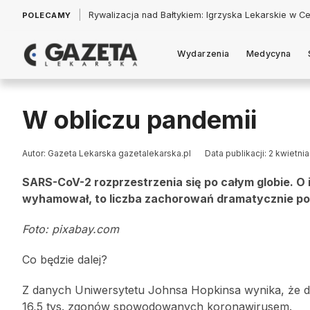
|
Łukasz Jankowski: Politycy w pogoni za króliczkiem
POLECAMY
Wydarzenia
Medycyna
W obliczu pandemii
Autor: Gazeta Lekarska gazetalekarska.pl
Data publikacji: 2 kwietni
SARS-CoV-2 rozprzestrzenia się po całym globie. 
wyhamował, to liczba zachorowań dramatycznie pos
Foto: pixabay.com
Co będzie dalej?
Z danych Uniwersytetu Johnsa Hopkinsa wynika, że d
16,5 tys. zgonów spowodowanych koronawirusem.