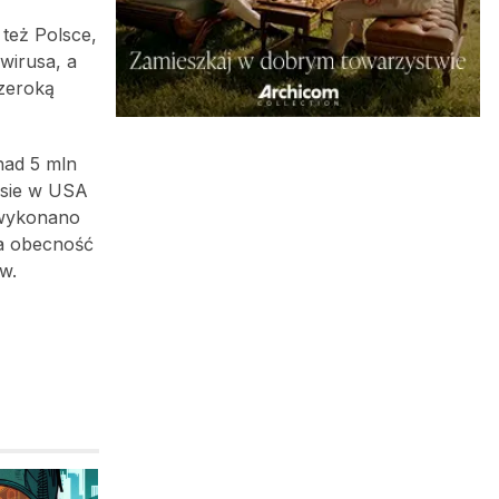
 też Polsce,
wirusa, a
szeroką
nad 5 mln
asie w USA
, wykonano
na obecność
w.