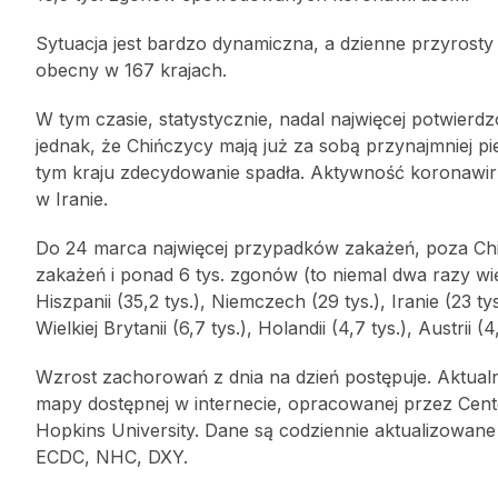
Sytuacja jest bardzo dynamiczna, a dzienne przyrosty 
obecny w 167 krajach.
W tym czasie, statystycznie, nadal najwięcej potwierd
jednak, że Chińczycy mają już za sobą przynajmniej 
tym kraju zdecydowanie spadła. Aktywność koronawirus
w Iranie.
Do 24 marca najwięcej przypadków zakażeń, poza Ch
zakażeń i ponad 6 tys. zgonów (to niemal dwa razy wi
Hiszpanii (35,2 tys.), Niemczech (29 tys.), Iranie (23 tys
Wielkiej Brytanii (6,7 tys.), Holandii (4,7 tys.), Austrii (4,
Wzrost zachorowań z dnia na dzień postępuje. Aktual
mapy dostępnej w internecie, opracowanej przez Cent
Hopkins University. Dane są codziennie aktualizowan
ECDC, NHC, DXY.