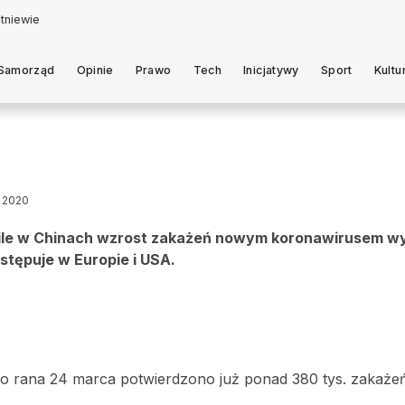
Samorząd
Opinie
Prawo
Tech
Inicjatywy
Sport
Kultu
a 2020
O ile w Chinach wzrost zakażeń nowym koronawirusem w
tępuje w Europie i USA.
o rana 24 marca potwierdzono już ponad 380 tys. zakażeń