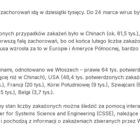
zachorowań idą w dziesiątki tysięcy. Do 24 marca wirus był
zonych przypadków zakażeń było w Chinach (ok. 81,5 tys.),
pierwszą falę zachorowań, bo od końca lutego liczba zaka
a wzrosła za to w Europie i Ameryce Północnej, bardzo źl
inami, odnotowano we Włoszech – prawie 64 tys. potwier
ęcej niż w Chinach), USA (46,4 tys. potwierdzonych zakaż
.), Francji (20 tys.), Korei Południowej (9 tys.), Szwajcarii (8
5 tys.), Belgii (3,7 tys.).
ny stan liczby zakażonych można śledzić za pomocą inter
er for Systems Science and Engineering (CSSE), należące
e i pochodzą z informacji o zakażeniach zbieranych przez