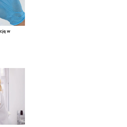
cję w