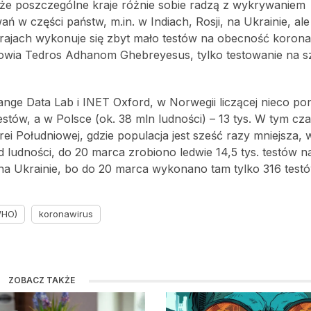
 że poszczególne kraje różnie sobie radzą z wykrywaniem
 w części państw, m.in. w Indiach, Rosji, na Ukrainie, ale
krajach wykonuje się zbyt mało testów na obecność korona
Zdrowia Tedros Adhanom Ghebreyesus, tylko testowanie na 
ge Data Lab i INET Oxford, w Norwegii liczącej nieco po
tów, a w Polsce (ok. 38 mln ludności) – 13 tys. W tym cz
ei Południowej, gdzie populacja jest sześć razy mniejsza
mld ludności, do 20 marca zrobiono ledwie 14,5 tys. testów 
na Ukrainie, bo do 20 marca wykonano tam tylko 316 testó
WHO)
koronawirus
ZOBACZ TAKŻE