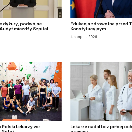
e dyżury, podwójne
Edukacja zdrowotna przed 
. Audyt miażdży Szpital
Konstytucyjnym
y
4 sierpnia 2026
6
 Polski Lekarzy we
Lekarze nadal bez pełnej oc
(foto)
prawnej