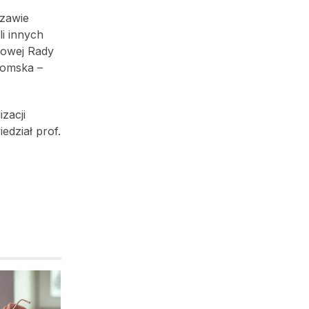
szawie
li innych
jowej Rady
domska –
zacji
edział prof.