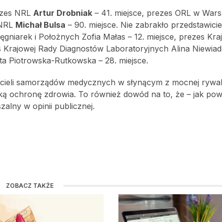
rezes NRL
Artur Drobniak
– 41. miejsce, prezes ORL w War
 NRL
Michał Bulsa
– 90. miejsce. Nie zabrakło przedstawicie
niarek i Położnych Zofia Małas – 12. miejsce, prezes Kra
es Krajowej Rady Diagnostów Laboratoryjnych Alina Niewia
eta Piotrowska-Rutkowska – 28. miejsce.
icieli samorządów medycznych w słynącym z mocnej rywali
ką ochronę zdrowia. To również dowód na to, że – jak powi
zalny w opinii publicznej.
ZOBACZ TAKŻE