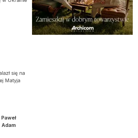
lazł się na
ej Matyja
r
Paweł
a
Adam