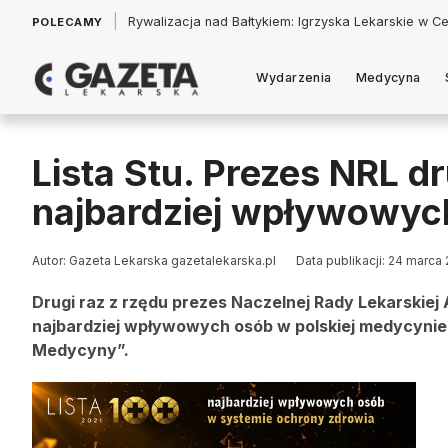
|
Łukasz Jankowski: Politycy w pogoni za króliczkiem
POLECAMY
Wydarzenia
Medycyna
Lista Stu. Prezes NRL d
najbardziej wpływowyc
Autor: Gazeta Lekarska gazetalekarska.pl
Data publikacji: 24 marca
Drugi raz z rzędu prezes Naczelnej Rady Lekarskiej A
najbardziej wpływowych osób w polskiej medycynie
Medycyny”.