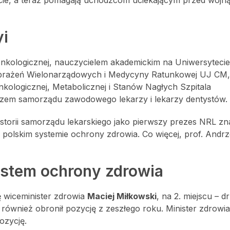
yi
j i onkologicznej, nauczycielem akademickim na Uniwersytecie
j, Obrażeń Wielonarządowych i Medycyny Ratunkowej UJ CM,
Onkologicznej, Metabolicznej i Stanów Nagłych Szpitala
aczem samorządu zawodowego lekarzy i lekarzy dentystów.
istorii samorządu lekarskiego jako pierwszy prezes NRL zna
polskim systemie ochrony zdrowia. Co więcej, prof. Andrz
System ochrony zdrowia
ę wiceminister zdrowia
Maciej Miłkowski
, na 2. miejscu – d
y również obronił pozycję z zeszłego roku. Minister zdrowi
ozycję.