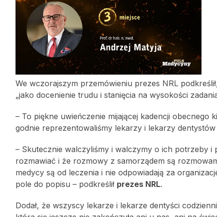
We wczorajszym przemówieniu prezes NRL podkreślił, 
„jako docenienie trudu i stanięcia na wysokości zadania
– To piękne uwieńczenie mijającej kadencji obecnego 
godnie reprezentowaliśmy lekarzy i lekarzy dentystów
– Skutecznie walczyliśmy i walczymy o ich potrzeby i p
rozmawiać i że rozmowy z samorządem są rozmowami m
medycy są od leczenia i nie odpowiadają za organizac
pole do popisu – podkreślił
prezes NRL
.
Dodał, że wszyscy lekarze i lekarze dentyści codzienn
która się jeszcze nie zakończyła ani u nas, ani na ś