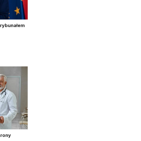
Trybunałem
hrony