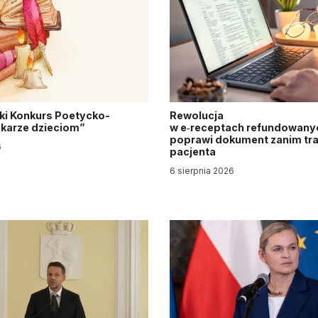
ki Konkurs Poetycko-
Rewolucja
Lekarze dzieciom”
w e‑receptach refundowanyc
poprawi dokument zanim tra
6
pacjenta
6 sierpnia 2026