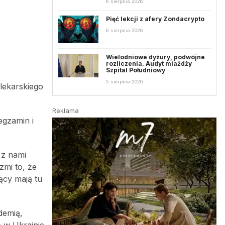
6 sierpnia 2026
Pięć lekcji z afery Zondacrypto
6 sierpnia 2026
Wielodniowe dyżury, podwójne
rozliczenia. Audyt miażdży
Szpital Południowy
5 sierpnia 2026
lekarskiego
Reklama
egzamin i
 z nami
mi to, że
ący mają tu
demią,
ą w Ukrainie