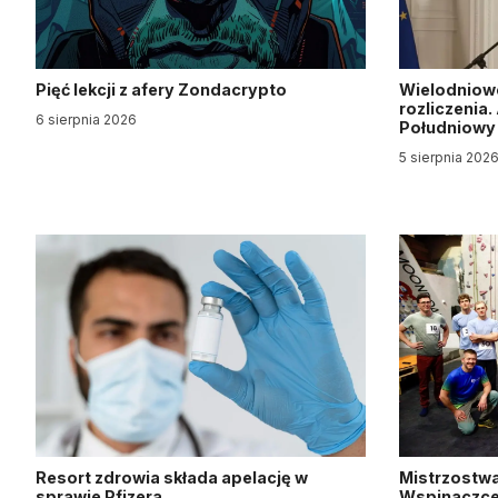
Pięć lekcji z afery Zondacrypto
Wielodniow
rozliczenia
6 sierpnia 2026
Południow
5 sierpnia 202
Resort zdrowia składa apelację w
Mistrzostwa
sprawie Pfizera
Wspinaczce 