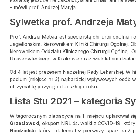
– mówił prof. Andrzej Matyja.
Sylwetka prof. Andrzeja Mat
Prof. Andrzej Matyja jest specjalistą chirurgii ogólne
Jagiellońskim, kierownikiem Kliniki Chirurgii Ogólne
kierownikiem Oddziału Klinicznego Chirurgii Ogólnej, 
Uniwersyteckiego w Krakowie oraz wieloletnim dział
Od 4 lat jest prezesem Naczelnej Rady Lekarskiej. W h
podium (miejsce nr 3) najbardziej wpływowych osób w 
utrzymał tę pozycję od zeszłego roku.
Lista Stu 2021 – kategoria 
W tegorocznym plebiscycie na 1. miejscu uplasował si
Grzesiowski
, ekspert NRL ds. walki z COVID-19, któr
Niedzielski
, który rok temu był pierwszy, spadł na 7. p