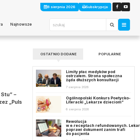
8 sierpnia 2026
Subskrypcja
ra
Najnowsze
OSTATNIO DODANE
POPULARNE
Limity płac medyków pod
ostrzałem. Strona społeczna
żąda dłuższych konsultacji
7 sierpnia 2026
 Stu” –
Ogólnopolski Konkurs Poetycko-
zez „Puls
Literacki „Lekarze dzieciom”
6 sierpnia 2026
Rewolucja
w e‑receptach refundowanych. Leka
poprawi dokument zanim trafi
do pacjenta