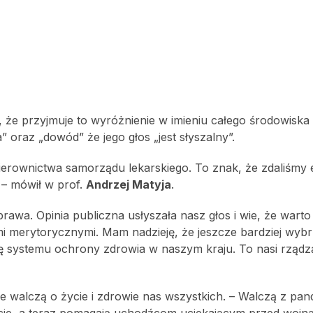
że przyjmuje to wyróżnienie w imieniu całego środowiska 
” oraz „dowód” że jego głos „jest słyszalny”.
kierownictwa samorządu lekarskiego. To znak, że zdaliśmy 
 – mówił w prof.
Andrzej Matyja
.
rawa. Opinia publiczna usłyszała nasz głos i wie, że warto
erytorycznymi. Mam nadzieję, że jeszcze bardziej wybrz
ję systemu ochrony zdrowia w naszym kraju. To nasi rządz
ie walczą o życie i zdrowie nas wszystkich. – Walczą z pan
wiecie, a teraz pomagają uchodźcom uciekającym przed wojn