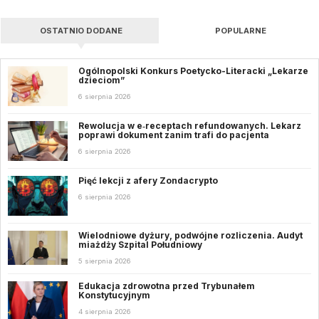
OSTATNIO DODANE
POPULARNE
Ogólnopolski Konkurs Poetycko-Literacki „Lekarze
dzieciom”
6 sierpnia 2026
Rewolucja w e‑receptach refundowanych. Lekarz
poprawi dokument zanim trafi do pacjenta
6 sierpnia 2026
Pięć lekcji z afery Zondacrypto
6 sierpnia 2026
Wielodniowe dyżury, podwójne rozliczenia. Audyt
miażdży Szpital Południowy
5 sierpnia 2026
Edukacja zdrowotna przed Trybunałem
Konstytucyjnym
4 sierpnia 2026