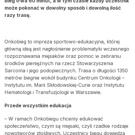
bieg trwa 60 minut, a w tym czasie każdy uczestnik
może pokonać w dowolny sposób i dowolną ilość
razy trasę.
Onkobieg to impreza sportowo-edukacyjna, której
główną ideą jest nagłośnienie problematyki wczesnego
rozpoznawania mięsaków oraz pomoc w zebraniu
środków pieniężnych na rzecz Stowarzyszenia
Sarcoma i jego podopiecznych. Trasa o długości 1350
metrów biegnie wokół budynku Centrum Onkologii –
Instytutu im. Marii Skłodowskiej-Curie oraz Instytutu
Hematologii i Transfuzjologii w Warszawie.
Przede wszystkim edukacja
– W ramach Onkobiegu chcemy edukować
społeczeństwo, czym są mięsaki, czyli rzadkie rodzaje
nowotworów złośliwych. Uczestnicy biegu dowiedzą