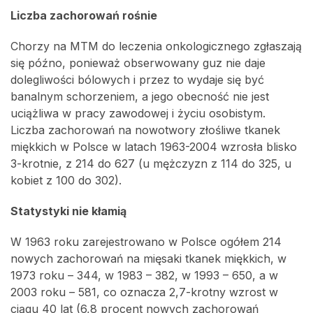
Liczba zachorowań rośnie
Chorzy na MTM do leczenia onkologicznego zgłaszają
się późno, ponieważ obserwowany guz nie daje
dolegliwości bólowych i przez to wydaje się być
banalnym schorzeniem, a jego obecność nie jest
uciążliwa w pracy zawodowej i życiu osobistym.
Liczba zachorowań na nowotwory złośliwe tkanek
miękkich w Polsce w latach 1963-2004 wzrosła blisko
3-krotnie, z 214 do 627 (u mężczyzn z 114 do 325, u
kobiet z 100 do 302).
Statystyki nie kłamią
W 1963 roku zarejestrowano w Polsce ogółem 214
nowych zachorowań na mięsaki tkanek miękkich, w
1973 roku – 344, w 1983 – 382, w 1993 – 650, a w
2003 roku – 581, co oznacza 2,7-krotny wzrost w
ciągu 40 lat (6,8 procent nowych zachorowań