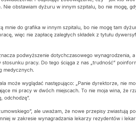
e. Nie obstawiam dyżuru w innym szpitalu, bo nie mogę, g
zą mnie do grafika w innym szpitalu, bo nie mogę tam dyżu
cę, więc nie zapłacę zaległych składek z tytułu dywersyfi
znacza podwyższenie dotychczasowego wynagrodzenia, a 
 stosunku pracy. Do tego ściąga z nas „trudność” poinfo
ug medycznych.
la może wyglądać następująco: „Panie dyrektorze, nie mog
ące mi pracy w dwóch miejscach. To nie moja wina, że rz
ę, odchodzę”.
umowskiego”, ale uważam, że nowe przepisy zwiastują po
niej w zakresie wynagradzania lekarzy rezydentów i leka