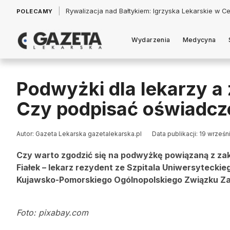
|
Łukasz Jankowski: Politycy w pogoni za króliczkiem
POLECAMY
Wydarzenia
Medycyna
Podwyżki dla lekarzy a 
Czy podpisać oświadcz
Autor: Gazeta Lekarska gazetalekarska.pl
Data publikacji: 19 wrześn
Czy warto zgodzić się na podwyżkę powiązaną z za
Fiałek – lekarz rezydent ze Szpitala Uniwersyteckie
Kujawsko-Pomorskiego Ogólnopolskiego Związku Z
Foto: pixabay.com