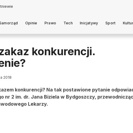
Samorząd
Opinie
Prawo
Tech
Inicjatywy
Sport
Kultu
zakaz konkurencji.
enie?
ia 2018
kazem konkurencji? Na tak postawione pytanie odpowia
go nr 2 im. dr. Jana Biziela w Bydgoszczy, przewodniczą
awodowego Lekarzy.