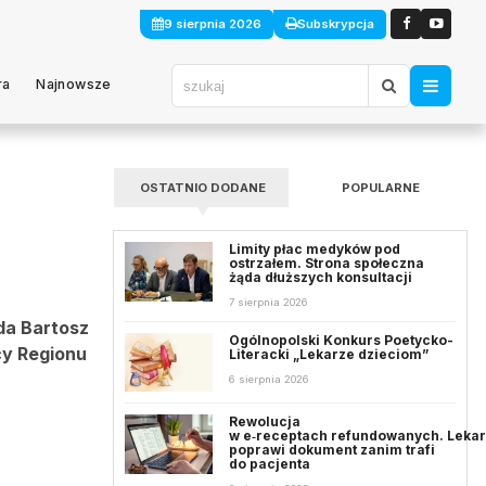
9 sierpnia 2026
Subskrypcja
ra
Najnowsze
OSTATNIO DODANE
POPULARNE
Limity płac medyków pod
ostrzałem. Strona społeczna
żąda dłuższych konsultacji
7 sierpnia 2026
da Bartosz
Ogólnopolski Konkurs Poetycko-
cy Regionu
Literacki „Lekarze dzieciom”
6 sierpnia 2026
Rewolucja
w e‑receptach refundowanych. Leka
poprawi dokument zanim trafi
do pacjenta