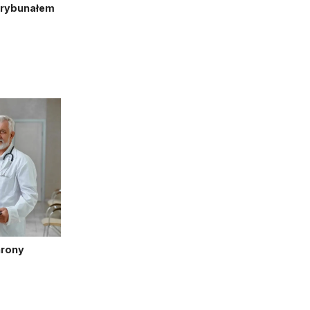
Trybunałem
hrony