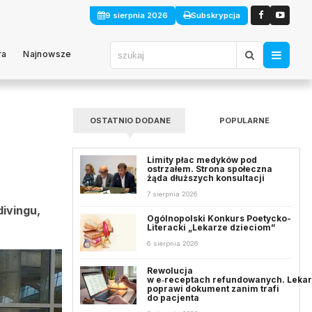
9 sierpnia 2026
Subskrypcja
ra
Najnowsze
OSTATNIO DODANE
POPULARNE
Limity płac medyków pod
ostrzałem. Strona społeczna
żąda dłuższych konsultacji
7 sierpnia 2026
ivingu,
Ogólnopolski Konkurs Poetycko-
Literacki „Lekarze dzieciom”
6 sierpnia 2026
Rewolucja
w e‑receptach refundowanych. Leka
poprawi dokument zanim trafi
do pacjenta