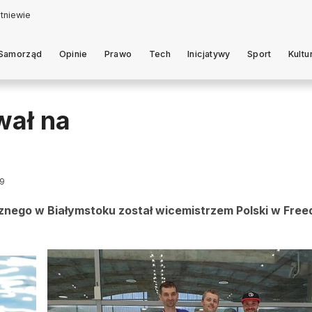
Samorząd
Opinie
Prawo
Tech
Inicjatywy
Sport
Kultu
wał na
19
nego w Białymstoku został wicemistrzem Polski w Freed