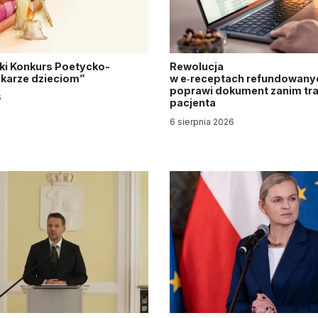
ki Konkurs Poetycko-
Rewolucja
Lekarze dzieciom”
w e‑receptach refundowanyc
poprawi dokument zanim tra
6
pacjenta
6 sierpnia 2026