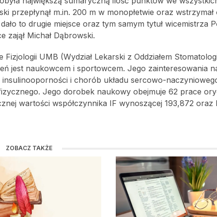
zdobyła największą sumaryczną ilość punktów we wszystkic
wski przepłynął m.in. 200 m w monopłetwie oraz wstrzymał
dało to drugie miejsce oraz tym samym tytuł wicemistrza Po
ce zajął Michał Dąbrowski.
 Fizjologii UMB (Wydział Lekarski z Oddziałem Stomatologii
ień jest naukowcem i sportowcem. Jego zainteresowania 
ie insulinooporności i chorób układu sercowo-naczyniowego
 fizycznego. Jego dorobek naukowy obejmuje 62 prace oryg
znej wartości współczynnika IF wynoszącej 193,872 oraz l
ZOBACZ TAKŻE