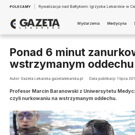
|
Łukasz Jankowski: Politycy w pogoni za króliczkiem
POLECAMY
Wydarzenia
Medycyna
Ponad 6 minut zanurko
wstrzymanym oddechu
Autor: Gazeta Lekarska gazetalekarska.pl
Data publikacji: 1 lipca 20
Profesor Marcin Baranowski z Uniwersytetu Medycz
czyli nurkowaniu na wstrzymanym oddechu.