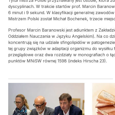
Tytuł mistrza Polski przyznawany jest osobie, która 
dyscyplinach. W trakcie startów prof. Marcin Barano
6 minut i 9 sekund. W klasyfikacji generalnej zawodów 
Mistrzem Polski został Michał Bochenek, trzecie miejs
Profesor Marcin Baranowski jest adiunktem z Zakładzie
Oddziałem Nauczania w Języku Angielskim). Na co dz
koncentrują się na udziale sfingolipidów w patogenez
tej grupy związków w adaptacji organizmu do wysiłku
przeglądowe oraz dwa rozdziały w monografiach o łąc
punktów MNiSW równej 1598 (indeks Hirscha 23).