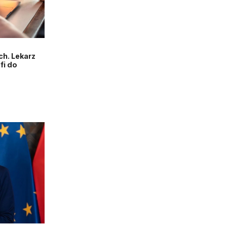
h. Lekarz
fi do