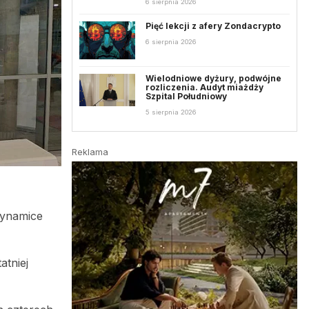
6 sierpnia 2026
Pięć lekcji z afery Zondacrypto
6 sierpnia 2026
Wielodniowe dyżury, podwójne
rozliczenia. Audyt miażdży
Szpital Południowy
5 sierpnia 2026
Reklama
dynamice
atniej