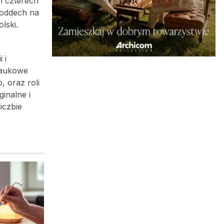
h czterech
 oddech na
lski.
 i
naukowe
, oraz roli
inalne i
iczbie