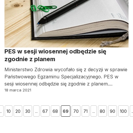
PES w sesji wiosennej odbędzie się
zgodnie z planem
Ministerstwo Zdrowia wycofało się z decyzji w sprawie
Państwowego Egzaminu Specjalizacyjnego. PES w
sesji wiosennej odbędzie się zgodnie z planem....
18 marca 2021
..
10
20
30
...
67
68
69
70
71
...
80
90
100
.