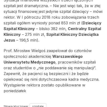
Sytuacja finansowa wszystkich trzech łączonych
szpitali jest dramatyczna. – Nie jest więc tak, że w złej
sytuacji finansowej jest jedynie szpital dziecięcy – mówi
rektor. W I półroczu 2018 roku zobowiązania trzech
szpitali ogółem wyniosły ponad 853 mln zł (
Dziecięcy
Szpital Kliniczny
– blisko 382 mln,
Centralny Szpital
Kliniczny
– 275 mln zł,
Szpital Kliniczny Dzieciątka
Jezus
– 196,5 mln).
Prof. Mirosław Wielgoś zaapelował do członków
społeczności akademickiej
Warszawskiego
Uniwersytetu Medycznego
, pracowników szpitali
oraz studentów o „nie poddawanie się manipulacji”.
Zapewnił, że pacjenci są bezpieczni i że będzie
opiekować się nimi dotychczasowa kadra medyczna.
Wystąpienie rektora zostało opublikowane w
poniedziałek
Słowa kluczowe:
szpitale