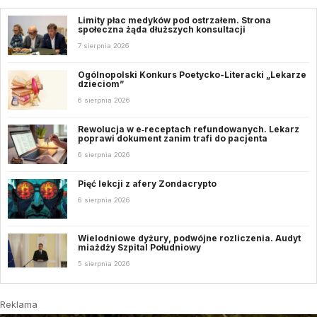
Limity płac medyków pod ostrzałem. Strona
społeczna żąda dłuższych konsultacji
7 sierpnia 2026
Ogólnopolski Konkurs Poetycko-Literacki „Lekarze
dzieciom”
6 sierpnia 2026
Rewolucja w e‑receptach refundowanych. Lekarz
poprawi dokument zanim trafi do pacjenta
6 sierpnia 2026
Pięć lekcji z afery Zondacrypto
6 sierpnia 2026
Wielodniowe dyżury, podwójne rozliczenia. Audyt
miażdży Szpital Południowy
5 sierpnia 2026
Reklama