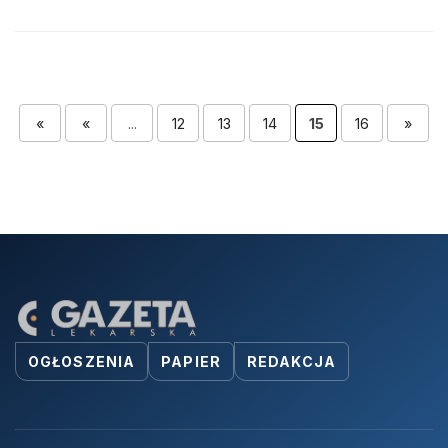
«
«
...
12
13
14
15
16
»
OGŁOSZENIA
PAPIER
REDAKCJA