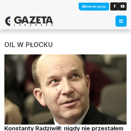
Subskrypcja
OIL W PŁOCKU
Konstanty Radziwiłł: nigdy nie przestałem