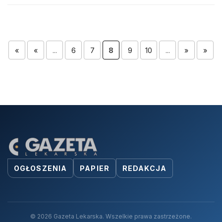
«
«
...
6
7
8
9
10
...
»
»
OGŁOSZENIA
PAPIER
REDAKCJA
© 2026 Gazeta Lekarska. Wszelkie prawa zastrzeżone.