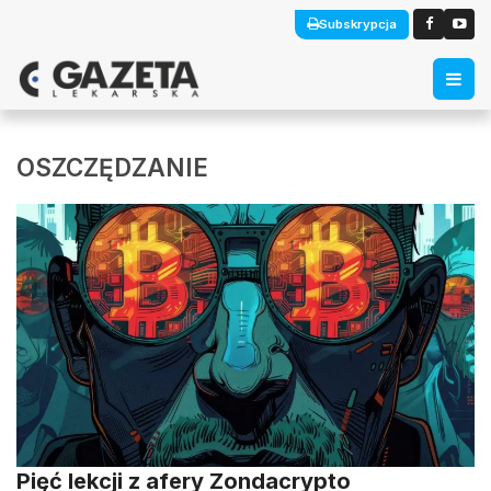
Subskrypcja
OSZCZĘDZANIE
Pięć lekcji z afery Zondacrypto