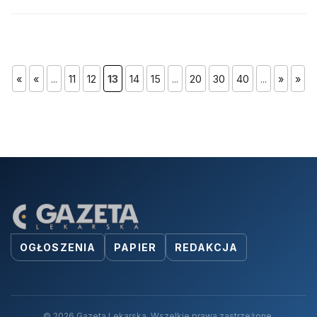
«
«
...
11
12
13
14
15
...
20
30
40
...
»
»
OGŁOSZENIA
PAPIER
REDAKCJA
© 2026 Gazeta Lekarska. Wszelkie prawa zastrzeżone.