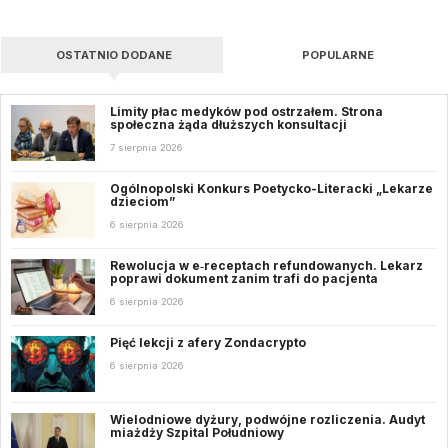
OSTATNIO DODANE
POPULARNE
Limity płac medyków pod ostrzałem. Strona
społeczna żąda dłuższych konsultacji
7 sierpnia 2026
Ogólnopolski Konkurs Poetycko-Literacki „Lekarze
dzieciom”
6 sierpnia 2026
Rewolucja w e‑receptach refundowanych. Lekarz
poprawi dokument zanim trafi do pacjenta
6 sierpnia 2026
Pięć lekcji z afery Zondacrypto
6 sierpnia 2026
Wielodniowe dyżury, podwójne rozliczenia. Audyt
miażdży Szpital Południowy