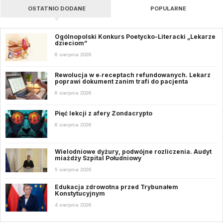
OSTATNIO DODANE
POPULARNE
Ogólnopolski Konkurs Poetycko-Literacki „Lekarze
dzieciom”
6 sierpnia 2026
Rewolucja w e‑receptach refundowanych. Lekarz
poprawi dokument zanim trafi do pacjenta
6 sierpnia 2026
Pięć lekcji z afery Zondacrypto
6 sierpnia 2026
Wielodniowe dyżury, podwójne rozliczenia. Audyt
miażdży Szpital Południowy
5 sierpnia 2026
Edukacja zdrowotna przed Trybunałem
Konstytucyjnym
4 sierpnia 2026