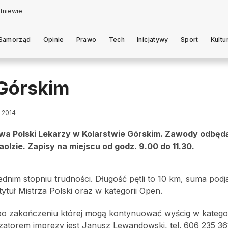
Samorząd
Opinie
Prawo
Tech
Inicjatywy
Sport
Kultu
 Górskim
a 2014
wa Polski Lekarzy w Kolarstwie Górskim. Zawody odbędą
zie. Zapisy na miejscu od godz. 9.00 do 11.30.
dnim stopniu trudności. Długość pętli to 10 km, suma pod
uł Mistrza Polski oraz w kategorii Open.
, po zakończeniu której mogą kontynuować wyścig w kategor
zatorem imprezy jest Janusz Lewandowski, tel. 606 235 361