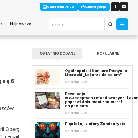
6 sierpnia 2026
Subskrypcja
ra
Najnowsze
OSTATNIO DODANE
POPULARNE
Ogólnopolski Konkurs Poetycko-
Literacki „Lekarze dzieciom”
 się 6
6 sierpnia 2026
Rewolucja
w e‑receptach refundowanych. Leka
poprawi dokument zanim trafi
do pacjenta
jazdów
6 sierpnia 2026
Pięć lekcji z afery Zondacrypto
ii Open;
6 sierpnia 2026
, e-mail: