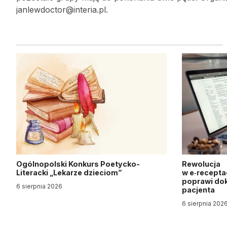
janlewdoctor@interia.pl.
Ogólnopolski Konkurs Poetycko-
Rewolucja
Literacki „Lekarze dzieciom”
w e‑recepta
poprawi dok
6 sierpnia 2026
pacjenta
6 sierpnia 202