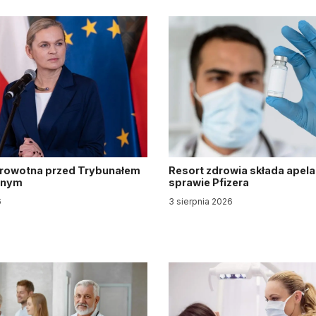
drowotna przed Trybunałem
Resort zdrowia składa apela
jnym
sprawie Pfizera
6
3 sierpnia 2026