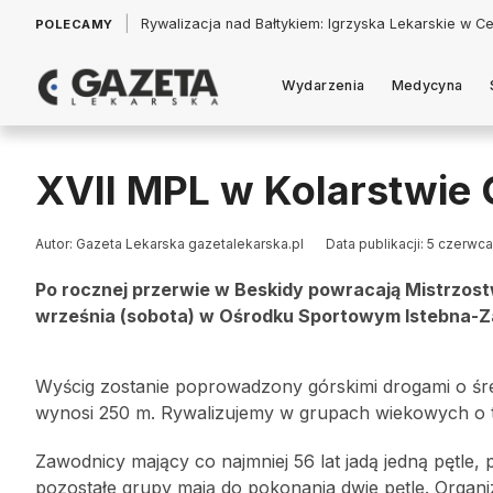
|
Łukasz Jankowski: Politycy w pogoni za króliczkiem
POLECAMY
Wydarzenia
Medycyna
XVII MPL w Kolarstwie
Autor: Gazeta Lekarska gazetalekarska.pl
Data publikacji: 5 czerwc
Po rocznej przerwie
w Beskidy
powracają
Mistrzost
września (sobota) w Ośrodku Sportowym Istebna-Zaol
Wyścig zostanie poprowadzony górskimi drogami o śre
wynosi 250 m. Rywalizujemy w grupach wiekowych o tyt
Zawodnicy mający co najmniej 56 lat jadą jedną pętle
pozostałe grupy mają do pokonania dwie pętle. Organi