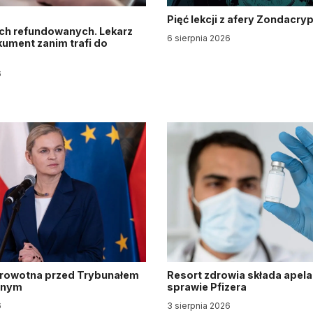
Pięć lekcji z afery Zondacry
ch refundowanych. Lekarz
6 sierpnia 2026
ument zanim trafi do
6
drowotna przed Trybunałem
Resort zdrowia składa apela
jnym
sprawie Pfizera
6
3 sierpnia 2026