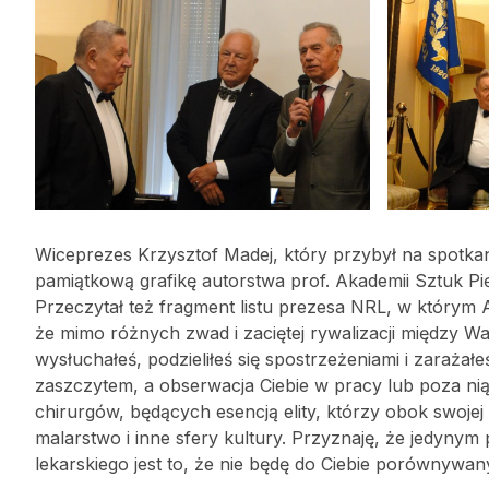
Wiceprezes Krzysztof Madej, który przybył na spotka
pamiątkową grafikę autorstwa prof. Akademii Sztuk P
Przeczytał też fragment listu prezesa NRL, w którym A
że mimo różnych zwad i zaciętej rywalizacji między
wysłuchałeś, podzieliłeś się spostrzeżeniami i zaraża
zaszczytem, a obserwacja Ciebie w pracy lub poza nią 
chirurgów, będących esencją elity, którzy obok swojej 
malarstwo i inne sfery kultury. Przyznaję, że jedyn
lekarskiego jest to, że nie będę do Ciebie porównywany