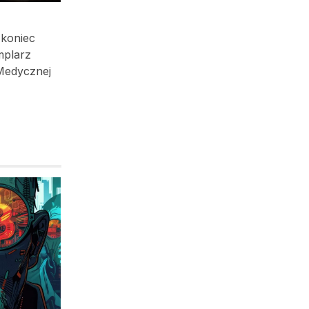
 koniec
mplarz
 Medycznej