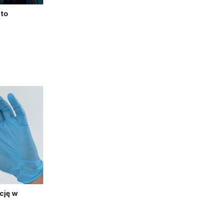
pto
cję w