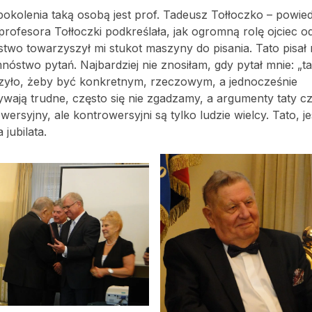
kolenia taką osobą jest prof. Tadeusz Tołłoczko – powiedz
ofesora Tołłoczki podkreślała, jak ogromną rolę ojciec o
ństwo towarzyszył mi stukot maszyny do pisania. Tato pisał
óstwo pytań. Najbardziej nie znosiłam, gdy pytał mnie: „ta
uczyło, żeby być konkretnym, rzeczowym, a jednocześnie
bywają trudne, często się nie zgadzamy, a argumenty taty 
ersyjny, ale kontrowersyjni są tylko ludzie wielcy. Tato, jes
jubilata.