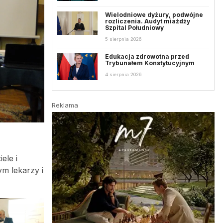
Wielodniowe dyżury, podwójne
rozliczenia. Audyt miażdży
Szpital Południowy
5 sierpnia 2026
Edukacja zdrowotna przed
Trybunałem Konstytucyjnym
4 sierpnia 2026
Reklama
ele i
m lekarzy i