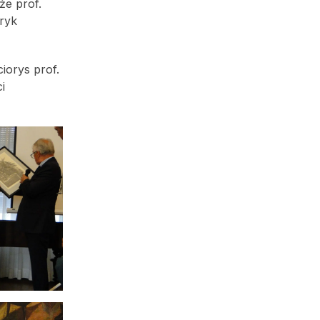
że prof.
ryk
iorys prof.
i