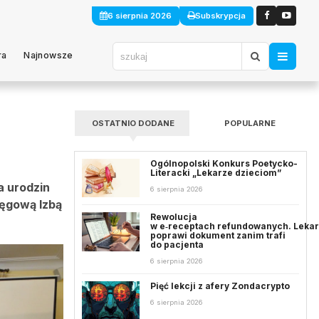
6 sierpnia 2026
Subskrypcja
ra
Najnowsze
OSTATNIO DODANE
POPULARNE
Ogólnopolski Konkurs Poetycko-
Literacki „Lekarze dzieciom”
a urodzin
6 sierpnia 2026
ręgową Izbą
Rewolucja
w e‑receptach refundowanych. Leka
poprawi dokument zanim trafi
do pacjenta
6 sierpnia 2026
Pięć lekcji z afery Zondacrypto
6 sierpnia 2026