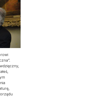
orowi
czna”.
 wdzięczny,
ałeś,
wym
nia
aturę,
morządu