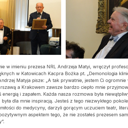
nie w imieniu prezesa NRL Andrzeja Matyi, wręczył profes
ięknych w Katowicach Kacpra Bożka pt. „Demonologia klini
ndrzej Matyja pisze: „A tak prywatnie, jestem Ci ogromnie
 Warszawą a Krakowem zawsze bardzo ciepło mnie przyjmow
łeś energią i zapałem. Każda nasza rozmowa była niewątpli
była dla mnie inspiracją. Jesteś z tego niezwykłego pokole
miłości do medycyny, darzyli gorącym uczuciem teatr, liter
ym pozytywnym aspektem tego, że nie zostałeś prezesem sa
”.