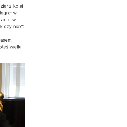
iał z kolei
degrał w
 rano, w
k czy nie?”.
czasem
teś wielki –