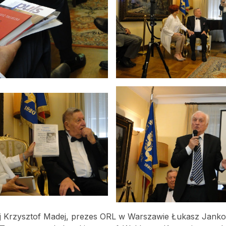
iej Krzysztof Madej, prezes ORL w Warszawie Łukasz Janko