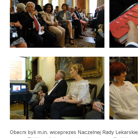
Obecni byli m.in. wiceprezes Naczelnej Rady Lekarsk