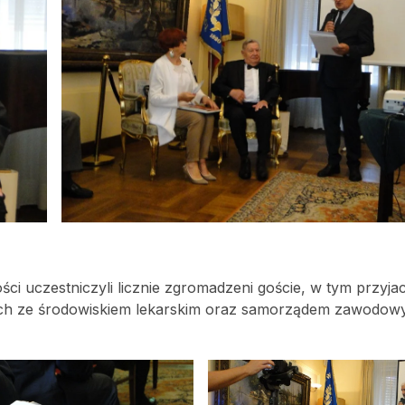
ci uczestniczyli licznie zgromadzeni goście, w tym przyjaci
nych ze środowiskiem lekarskim oraz samorządem zawodowy