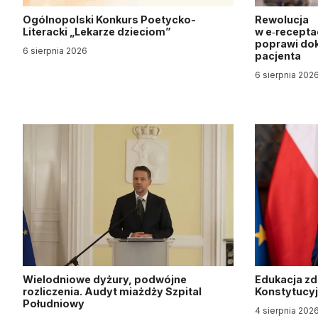
Ogólnopolski Konkurs Poetycko-
Rewolucja
Literacki „Lekarze dzieciom”
w e‑recepta
poprawi dok
6 sierpnia 2026
pacjenta
6 sierpnia 202
Wielodniowe dyżury, podwójne
Edukacja z
rozliczenia. Audyt miażdży Szpital
Konstytucy
Południowy
4 sierpnia 202