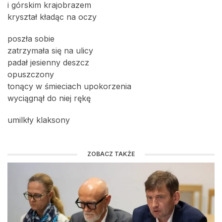
i górskim krajobrazem
kryształ kładąc na oczy
poszła sobie
zatrzymała się na ulicy
padał jesienny deszcz
opuszczony
tonący w śmieciach upokorzenia
wyciągnął do niej rękę
umilkły klaksony
ZOBACZ TAKŻE