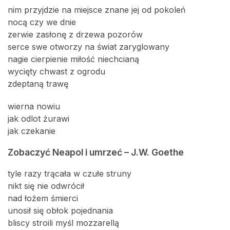
nim przyjdzie na miejsce znane jej od pokoleń
nocą czy we dnie
zerwie zasłonę z drzewa pozorów
serce swe otworzy na świat zaryglowany
nagie cierpienie miłość niechcianą
wycięty chwast z ogrodu
zdeptaną trawę
wierna nowiu
jak odlot żurawi
jak czekanie
Zobaczyć Neapol i umrzeć – J.W. Goethe
tyle razy trącała w czułe struny
nikt się nie odwrócił
nad łożem śmierci
unosił się obłok pojednania
bliscy stroili myśl mozzarellą