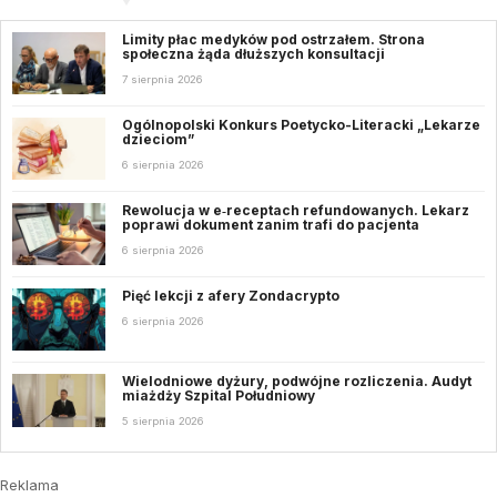
Limity płac medyków pod ostrzałem. Strona
społeczna żąda dłuższych konsultacji
7 sierpnia 2026
Ogólnopolski Konkurs Poetycko-Literacki „Lekarze
dzieciom”
6 sierpnia 2026
Rewolucja w e‑receptach refundowanych. Lekarz
poprawi dokument zanim trafi do pacjenta
6 sierpnia 2026
Pięć lekcji z afery Zondacrypto
6 sierpnia 2026
Wielodniowe dyżury, podwójne rozliczenia. Audyt
miażdży Szpital Południowy
5 sierpnia 2026
Reklama