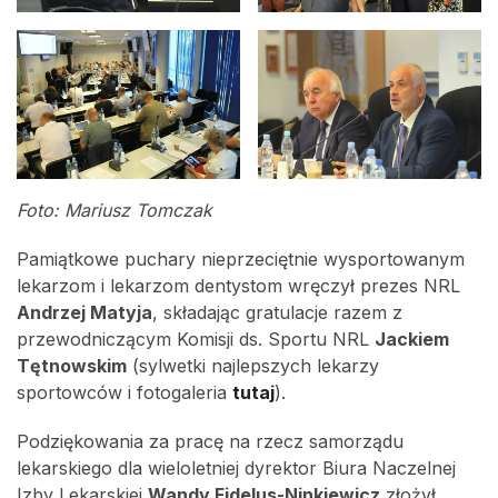
Foto: Mariusz Tomczak
Pamiątkowe puchary nieprzeciętnie wysportowanym
lekarzom i lekarzom dentystom wręczył prezes NRL
Andrzej Matyja
, składając gratulacje razem z
przewodniczącym Komisji ds. Sportu NRL
Jackiem
Tętnowskim
(sylwetki najlepszych lekarzy
sportowców i fotogaleria
tutaj
).
Podziękowania za pracę na rzecz samorządu
lekarskiego dla wieloletniej dyrektor Biura Naczelnej
Izby Lekarskiej
Wandy Fidelus-Ninkiewicz
złożył