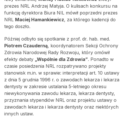
prezes NRL Andrzej Matyja. O kulisach konkursu na
funkcję dyrektora Biura NIL mówił poprzedni prezes
NRL
Maciej Hamankiewicz
, za którego kadencji do
tego doszło.
Później odbyło się spotkanie z prof. dr. hab. med.
Piotrem Czauderną
, koordynatorem Sekcji Ochrony
Zdrowia Narodowej Rady Rozwoju, który omówił
efekty debaty
„Wspólnie dla Zdrowia”
. Ponadto w
czasie posiedzenia NRL rozpatrywano projekty
stanowisk m.in. w sprawie: interpretacji art. 10 ustawy
z dnia 5 grudnia 1996 r. o zawodach lekarza i lekarza
dentysty w zakresie ustalania 5-letniego okresu
niewykonywania zawodu lekarza, lekarza dentysty,
przyznania stypendiów NRL oraz projektu ustawy o
zawodach lekarza i lekarza dentysty oraz niektórych
innych ustaw.