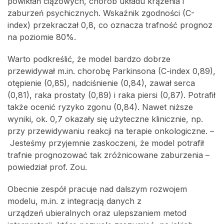
powikłań ciążowych, chorób układu krążenia i
zaburzeń psychicznych. Wskaźnik zgodności (C-
index) przekraczał 0,8, co oznacza trafność prognoz
na poziomie 80%.
Warto podkreślić, że model bardzo dobrze
przewidywał m.in. chorobę Parkinsona (C-index 0,89),
otępienie (0,85), nadciśnienie (0,84), zawał serca
(0,81), raka prostaty (0,89) i raka piersi (0,87). Potrafił
także ocenić ryzyko zgonu (0,84). Nawet niższe
wyniki, ok. 0,7 okazały się użyteczne klinicznie, np.
przy przewidywaniu reakcji na terapie onkologiczne. –
Jesteśmy przyjemnie zaskoczeni, że model potrafił
trafnie prognozować tak zróżnicowane zaburzenia –
powiedział prof. Zou.
Obecnie zespół pracuje nad dalszym rozwojem
modelu, m.in. z integracją danych z
urządzeń ubieralnych oraz ulepszaniem metod