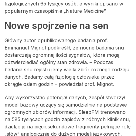
fizjologicznych 65 tysięcy osób, a wyniki opisano w
popularnym czasopiśmie „Nature Medicine”.
Nowe spojrzenie na sen
Główny autor opublikowanego badania prof.
Emmanuel Mignot podkreślił, że nocne badania snu
dostarczają ogromnej ilości sygnałów, które mogą
odzwierciedlać ogólny stan zdrowia. – Podczas
badania snu rejestrujemy wielki zbiór różnego rodzaju
danych. Badamy całą fizjologię człowieka przez
okrągłe osiem godzin – powiedział prof. Mignot.
Aby wykorzystać potencjał danych, zespół stworzył
model bazowy uczący się samodzielnie na podstawie
ogromnych zbiorów informacji. SleepFM trenowano
na 585 tysiącach godzin zapisów z różnych klinik snu,
dzieląc je na pięciosekundowe fragmenty pełniące rolę
„słów” analogicznie do dużych modeli językowych.