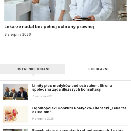
Lekarze nadal bez pełnej ochrony prawnej
3 sierpnia 2026
OSTATNIO DODANE
POPULARNE
Limity płac medyków pod ostrzałem. Strona
społeczna żąda dłuższych konsultacji
7 sierpnia 2026
Ogólnopolski Konkurs Poetycko-Literacki „Lekarze
dzieciom”
6 sierpnia 2026
Rewolucja w e‑receptach refundowanych. Lekarz