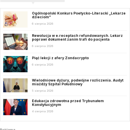
Ogólnopolski Konkurs Poetycko-Literacki „Lekarze
dzieciom”
6 sierpnia 2026
Rewolucja w e‑receptach refundowanych. Lekarz
poprawi dokument zanim trafi do pacjenta
6 sierpnia 2026
Pięć lekcji z afery Zondacrypto
6 sierpnia 2026
Wielodniowe dyżury, podwójne rozliczenia. Audyt
miażdży Szpital Południowy
5 sierpnia 2026
Edukacja zdrowotna przed Trybunałem
Konstytucyjnym
4 sierpnia 2026
Reklama