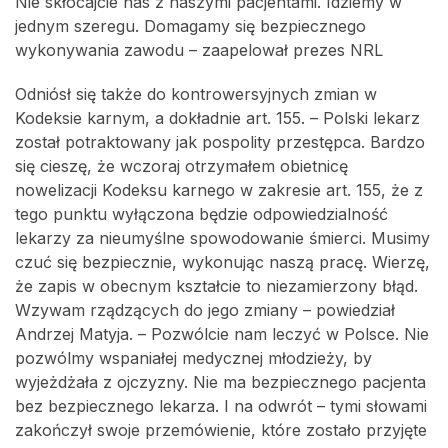
Nie skłócajcie nas z naszymi pacjentami. Idziemy w
jednym szeregu. Domagamy się bezpiecznego
wykonywania zawodu – zaapelował prezes NRL
Odniósł się także do kontrowersyjnych zmian w
Kodeksie karnym, a dokładnie art. 155. – Polski lekarz
został potraktowany jak pospolity przestępca. Bardzo
się cieszę, że wczoraj otrzymałem obietnicę
nowelizacji Kodeksu karnego w zakresie art. 155, że z
tego punktu wyłączona będzie odpowiedzialność
lekarzy za nieumyślne spowodowanie śmierci. Musimy
czuć się bezpiecznie, wykonując naszą pracę. Wierzę,
że zapis w obecnym kształcie to niezamierzony błąd.
Wzywam rządzących do jego zmiany – powiedział
Andrzej Matyja. – Pozwólcie nam leczyć w Polsce. Nie
pozwólmy wspaniałej medycznej młodzieży, by
wyjeżdżała z ojczyzny. Nie ma bezpiecznego pacjenta
bez bezpiecznego lekarza. I na odwrót – tymi słowami
zakończył swoje przemówienie, które zostało przyjęte