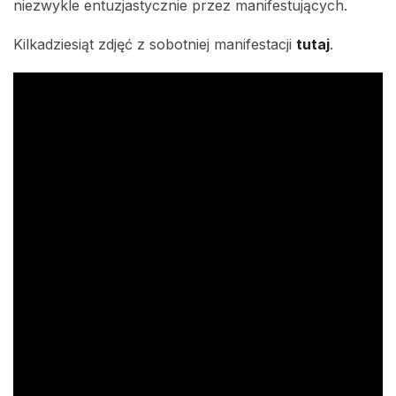
niezwykle entuzjastycznie przez manifestujących.
Kilkadziesiąt zdjęć z sobotniej manifestacji
tutaj
.