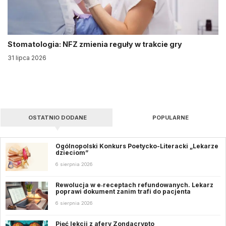
Stomatologia: NFZ zmienia reguły w trakcie gry
31 lipca 2026
OSTATNIO DODANE
POPULARNE
Ogólnopolski Konkurs Poetycko-Literacki „Lekarze
dzieciom”
6 sierpnia 2026
Rewolucja w e‑receptach refundowanych. Lekarz
poprawi dokument zanim trafi do pacjenta
6 sierpnia 2026
Pięć lekcji z afery Zondacrypto