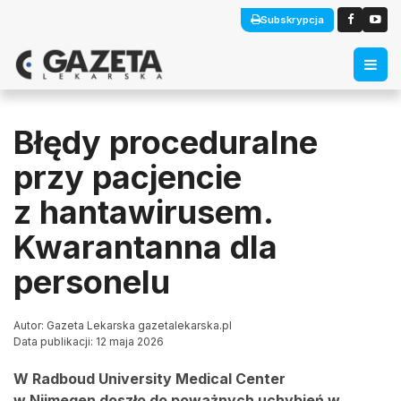
Subskrypcja
Błędy proceduralne
przy pacjencie
z hantawirusem.
Kwarantanna dla
personelu
Autor: Gazeta Lekarska gazetalekarska.pl
Data publikacji: 12 maja 2026
W Radboud University Medical Center
w Nijmegen doszło do poważnych uchybień w