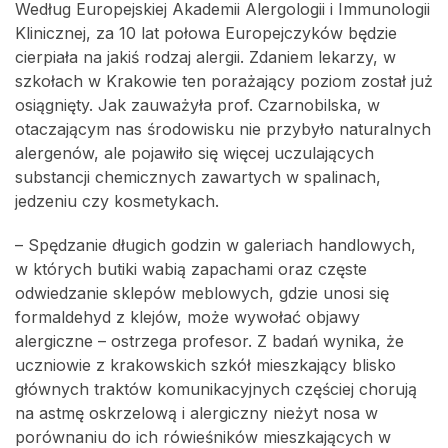
Według Europejskiej Akademii Alergologii i Immunologii
Klinicznej, za 10 lat połowa Europejczyków będzie
cierpiała na jakiś rodzaj alergii. Zdaniem lekarzy, w
szkołach w Krakowie ten porażający poziom został już
osiągnięty. Jak zauważyła prof. Czarnobilska, w
otaczającym nas środowisku nie przybyło naturalnych
alergenów, ale pojawiło się więcej uczulających
substancji chemicznych zawartych w spalinach,
jedzeniu czy kosmetykach.
– Spędzanie długich godzin w galeriach handlowych,
w których butiki wabią zapachami oraz częste
odwiedzanie sklepów meblowych, gdzie unosi się
formaldehyd z klejów, może wywołać objawy
alergiczne – ostrzega profesor. Z badań wynika, że
uczniowie z krakowskich szkół mieszkający blisko
głównych traktów komunikacyjnych częściej chorują
na astmę oskrzelową i alergiczny nieżyt nosa w
porównaniu do ich rówieśników mieszkających w