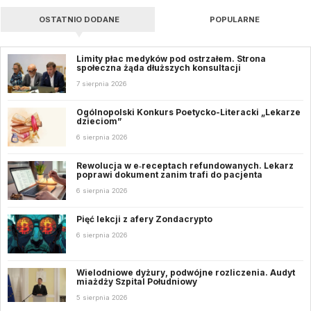
OSTATNIO DODANE
POPULARNE
Limity płac medyków pod ostrzałem. Strona
społeczna żąda dłuższych konsultacji
7 sierpnia 2026
Ogólnopolski Konkurs Poetycko-Literacki „Lekarze
dzieciom”
6 sierpnia 2026
Rewolucja w e‑receptach refundowanych. Lekarz
poprawi dokument zanim trafi do pacjenta
6 sierpnia 2026
Pięć lekcji z afery Zondacrypto
6 sierpnia 2026
Wielodniowe dyżury, podwójne rozliczenia. Audyt
miażdży Szpital Południowy
5 sierpnia 2026