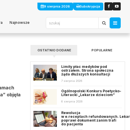
9 sierpnia 2026
Subskrypcja
ra
Najnowsze
OSTATNIO DODANE
POPULARNE
Limity płac medyków pod
ostrzałem. Strona społeczna
żąda dłuższych konsultacji
7 sierpnia 2026
ramach
Ogólnopolski Konkurs Poetycko-
a” objęła
Literacki „Lekarze dzieciom”
6 sierpnia 2026
Rewolucja
w e‑receptach refundowanych. Leka
poprawi dokument zanim trafi
do pacjenta