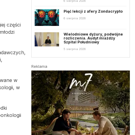
6 sierpnia 2026
Pięć lekcji z afery Zondacrypto
6 sierpnia 2026
ej części
młodzi
Wielodniowe dyżury, podwójne
rozliczenia. Audyt miażdży
Szpital Południowy
5 sierpnia 2026
badawczych,
,
Reklama
zowane w
logii, w
dki
onkologii