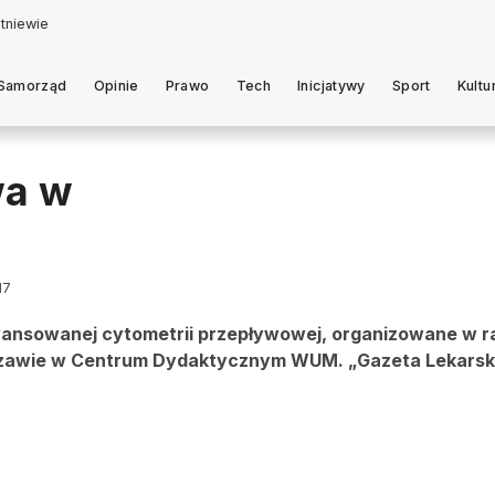
Samorząd
Opinie
Prawo
Tech
Inicjatywy
Sport
Kultu
wa w
17
ansowanej cytometrii przepływowej, organizowane w 
szawie w Centrum Dydaktycznym WUM. „Gazeta Lekarsk