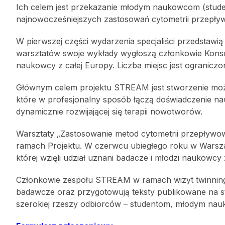
Ich celem jest przekazanie młodym naukowcom (stude
najnowocześniejszych zastosowań cytometrii przepły
W pierwszej części wydarzenia specjaliści przedstawią
warsztatów swoje wykłady wygłoszą członkowie Kons
naukowcy z całej Europy. Liczba miejsc jest ograniczon
Głównym celem projektu STREAM jest stworzenie moż
które w profesjonalny sposób łączą doświadczenie nau
dynamicznie rozwijającej się terapii nowotworów.
Warsztaty „Zastosowanie metod cytometrii przepływo
ramach Projektu. W czerwcu ubiegłego roku w Warsza
której wzięli udział uznani badacze i młodzi naukowcy 
Członkowie zespołu STREAM w ramach wizyt twinningo
badawcze oraz przygotowują teksty publikowane na str
szerokiej rzeszy odbiorców – studentom, młodym nau