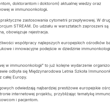
ntom, doktorantom i doktorom) aktualnej wiedzy oraz
wowej w immunoonkologii.
 praktyczne zastosowania cytometrii przepływowej. W drugi
orcjum STREAM. Do udziału w warsztatach zaproszeni są 
a, obowiązuje rejestracja.
liwości współpracy najlepszych europejskich ośrodków 
kowe i innowacyjne podejście w dziedzinie immunonkologii
wej w immunoonkologii” to już kolejne wydarzenie organi
wie odbyła się Międzynarodowa Letnia Szkoła Immunoonko
z całej Europy.
wych odwiedzają najbardziej prestiżowe europejskie ośro
onie internetowej projektu, przybliżając tematykę immuno
kowcom i pacjentom.