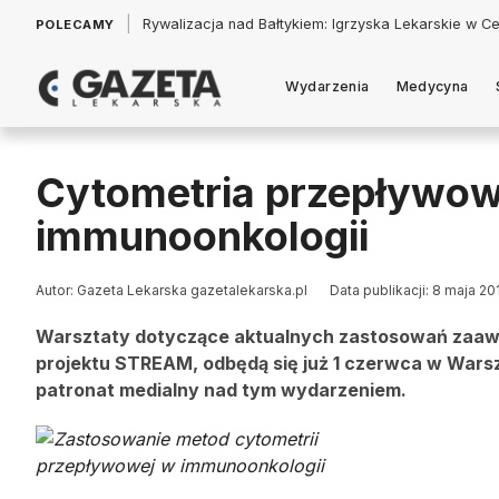
|
Łukasz Jankowski: Politycy w pogoni za króliczkiem
POLECAMY
Wydarzenia
Medycyna
Cytometria przepływo
immunoonkologii
Autor: Gazeta Lekarska gazetalekarska.pl
Data publikacji: 8 maja 20
Warsztaty dotyczące aktualnych zastosowań zaaw
projektu STREAM, odbędą się już 1 czerwca w War
patronat medialny nad tym wydarzeniem.