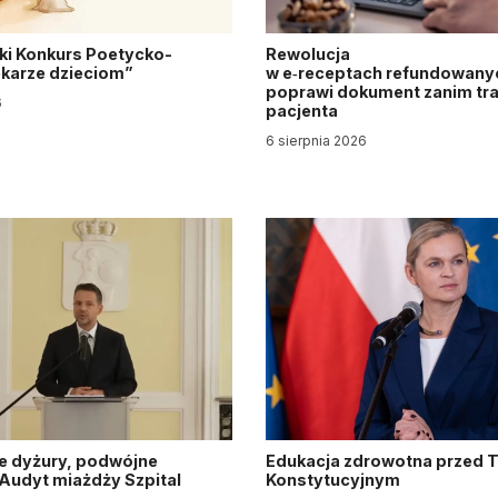
ki Konkurs Poetycko-
Rewolucja
Lekarze dzieciom”
w e‑receptach refundowanyc
poprawi dokument zanim tra
6
pacjenta
6 sierpnia 2026
e dyżury, podwójne
Edukacja zdrowotna przed 
. Audyt miażdży Szpital
Konstytucyjnym