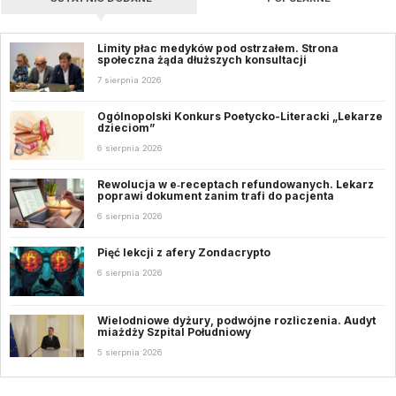
Limity płac medyków pod ostrzałem. Strona
społeczna żąda dłuższych konsultacji
7 sierpnia 2026
Ogólnopolski Konkurs Poetycko-Literacki „Lekarze
dzieciom”
6 sierpnia 2026
Rewolucja w e‑receptach refundowanych. Lekarz
poprawi dokument zanim trafi do pacjenta
6 sierpnia 2026
Pięć lekcji z afery Zondacrypto
6 sierpnia 2026
Wielodniowe dyżury, podwójne rozliczenia. Audyt
miażdży Szpital Południowy
5 sierpnia 2026