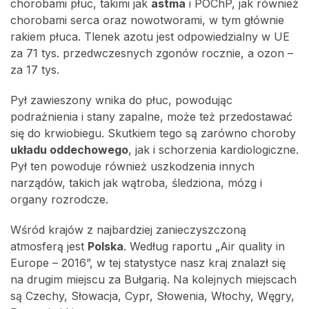
chorobami płuc, takimi jak
astma
i POChP, jak również
chorobami serca oraz nowotworami, w tym głównie
rakiem płuca. Tlenek azotu jest odpowiedzialny w UE
za 71 tys. przedwczesnych zgonów rocznie, a ozon –
za 17 tys.
Pył zawieszony wnika do płuc, powodując
podrażnienia i stany zapalne, może też przedostawać
się do krwiobiegu. Skutkiem tego są zarówno choroby
układu oddechowego
, jak i schorzenia kardiologiczne.
Pył ten powoduje również uszkodzenia innych
narządów, takich jak wątroba, śledziona, mózg i
organy rozrodcze.
Wśród krajów z najbardziej zanieczyszczoną
atmosferą jest
Polska
. Według raportu „Air quality in
Europe – 2016”, w tej statystyce nasz kraj znalazł się
na drugim miejscu za Bułgarią. Na kolejnych miejscach
są Czechy, Słowacja, Cypr, Słowenia, Włochy, Węgry,