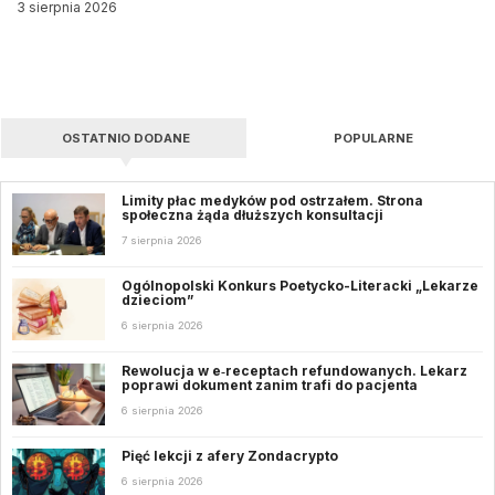
3 sierpnia 2026
OSTATNIO DODANE
POPULARNE
Limity płac medyków pod ostrzałem. Strona
społeczna żąda dłuższych konsultacji
7 sierpnia 2026
Ogólnopolski Konkurs Poetycko-Literacki „Lekarze
dzieciom”
6 sierpnia 2026
Rewolucja w e‑receptach refundowanych. Lekarz
poprawi dokument zanim trafi do pacjenta
6 sierpnia 2026
Pięć lekcji z afery Zondacrypto
6 sierpnia 2026