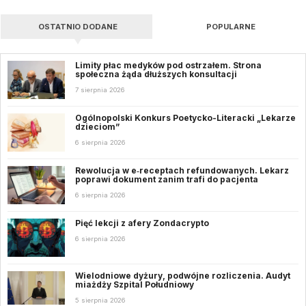
OSTATNIO DODANE
POPULARNE
Limity płac medyków pod ostrzałem. Strona
społeczna żąda dłuższych konsultacji
7 sierpnia 2026
Ogólnopolski Konkurs Poetycko-Literacki „Lekarze
dzieciom”
6 sierpnia 2026
Rewolucja w e‑receptach refundowanych. Lekarz
poprawi dokument zanim trafi do pacjenta
6 sierpnia 2026
Pięć lekcji z afery Zondacrypto
6 sierpnia 2026
Wielodniowe dyżury, podwójne rozliczenia. Audyt
miażdży Szpital Południowy
5 sierpnia 2026