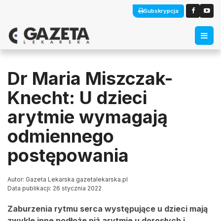
Subskrypcja
Dr Maria Miszczak-
Knecht: U dzieci
arytmie wymagają
odmiennego
postępowania
Autor: Gazeta Lekarska gazetalekarska.pl
Data publikacji: 26 stycznia 2022
Zaburzenia rytmu serca występujące u dzieci mają
zwykle inne podłoże niż arytmie u dorosłych i