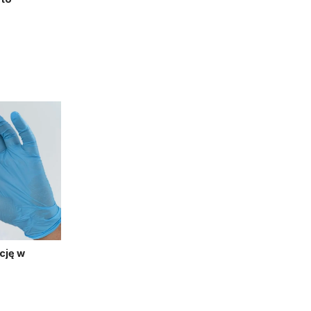
cję w