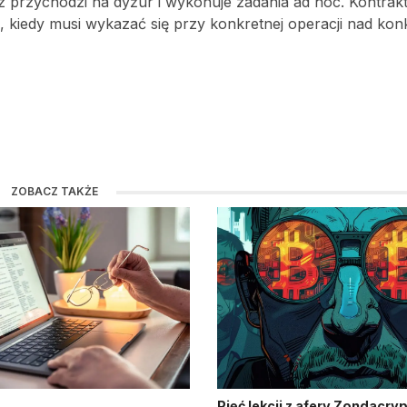
rz przychodzi na dyżur i wykonuje zadania ad hoc. Kontrakt
o, kiedy musi wykazać się przy konkretnej operacji nad ko
ZOBACZ TAKŻE
Pięć lekcji z afery Zondacry