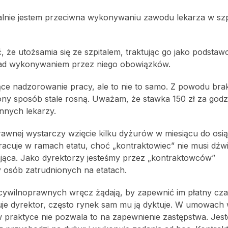
alnie jestem przeciwna wykonywaniu zawodu lekarza w szp
, że utożsamia się ze szpitalem, traktując go jako podstaw
ę nad wykonywaniem przez niego obowiązków.
ce nadzorowanie pracy, ale to nie to samo. Z powodu bra
ny sposób stale rosną. Uważam, że stawka 150 zł za godz
nnych lekarzy.
awnej wystarczy wzięcie kilku dyżurów w miesiącu do osią
racuje w ramach etatu, choć „kontraktowiec” nie musi dźw
żająca. Jako dyrektorzy jesteśmy przez „kontraktowców”
y osób zatrudnionych na etatach.
cywilnoprawnych wręcz żądają, by zapewnić im płatny cza
muje dyrektor, często rynek sam mu ją dyktuje. W umowac
w praktyce nie pozwala to na zapewnienie zastępstwa. Jes