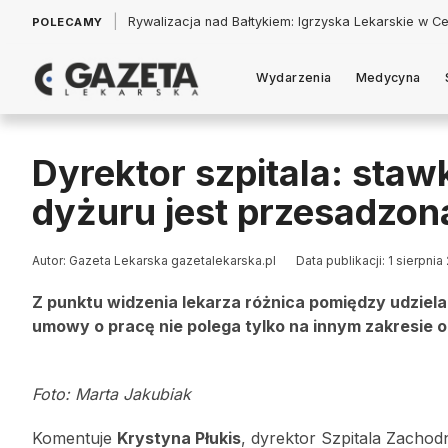
|
Łukasz Jankowski: Politycy w pogoni za króliczkiem
POLECAMY
Wydarzenia
Medycyna
Dyrektor szpitala: staw
dyżuru jest przesadzon
Autor: Gazeta Lekarska gazetalekarska.pl
Data publikacji: 1 sierpnia
Z punktu widzenia lekarza różnica pomiędzy udzi
umowy o pracę nie polega tylko na innym zakresie 
Foto: Marta Jakubiak
Komentuje
Krystyna Płukis
, dyrektor Szpitala Zacho