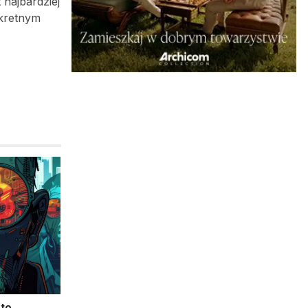
 najbardziej
nkretnym
pto