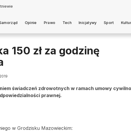
Samorząd
Opinie
Prawo
Tech
Inicjatywy
Sport
Kultu
ka 150 zł za godzinę
a
 2019
elaniem świadczeń zdrowotnych w ramach umowy cywilno
odpowiedzialności prawnej.
dniego w Grodzisku Mazowieckim: