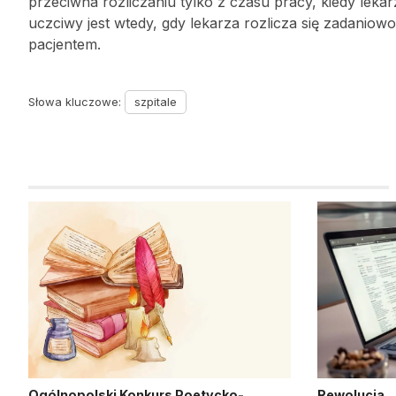
przeciwna rozliczaniu tylko z czasu pracy, kiedy leka
uczciwy jest wtedy, gdy lekarza rozlicza się zadaniow
pacjentem.
Słowa kluczowe:
szpitale
Ogólnopolski Konkurs Poetycko-
Rewolucja