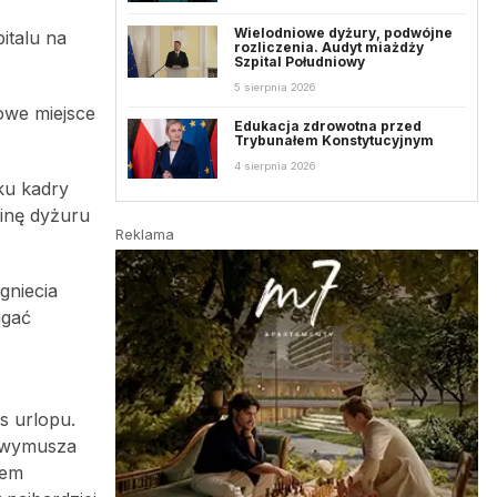
Wielodniowe dyżury, podwójne
italu na
rozliczenia. Audyt miażdży
Szpital Południowy
5 sierpnia 2026
owe miejsce
Edukacja zdrowotna przed
Trybunałem Konstytucyjnym
4 sierpnia 2026
ku kadry
inę dyżuru
Reklama
gniecia
igać
s urlopu.
h wymusza
tem