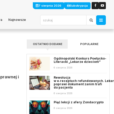
7 sierpnia 2026
Subskrypcja
ra
Najnowsze
OSTATNIO DODANE
POPULARNE
Ogólnopolski Konkurs Poetycko-
Literacki „Lekarze dzieciom”
6 sierpnia 2026
prawnej i
Rewolucja
w e‑receptach refundowanych. Leka
poprawi dokument zanim trafi
do pacjenta
6 sierpnia 2026
Pięć lekcji z afery Zondacrypto
6 sierpnia 2026