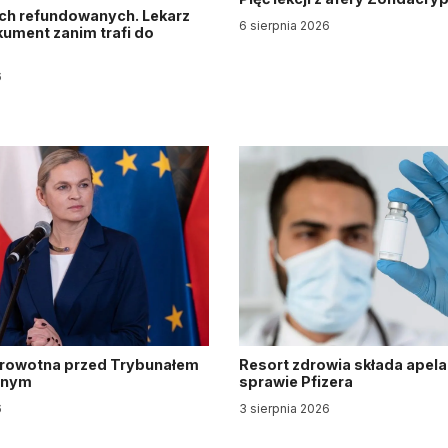
ch refundowanych. Lekarz
6 sierpnia 2026
ument zanim trafi do
6
drowotna przed Trybunałem
Resort zdrowia składa apela
jnym
sprawie Pfizera
6
3 sierpnia 2026