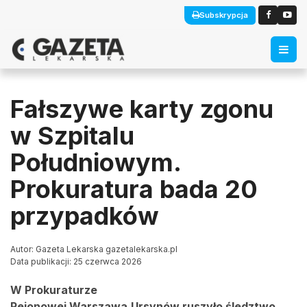
Subskrypcja
Fałszywe karty zgonu
w Szpitalu
Południowym.
Prokuratura bada 20
przypadków
Autor: Gazeta Lekarska gazetalekarska.pl
Data publikacji: 25 czerwca 2026
W Prokuraturze
Rejonowej Warszawa‑Ursynów ruszyło śledztwo