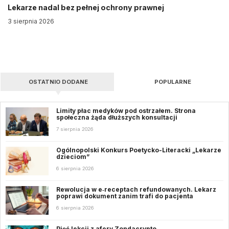
Lekarze nadal bez pełnej ochrony prawnej
3 sierpnia 2026
OSTATNIO DODANE
POPULARNE
Limity płac medyków pod ostrzałem. Strona
społeczna żąda dłuższych konsultacji
7 sierpnia 2026
Ogólnopolski Konkurs Poetycko-Literacki „Lekarze
dzieciom”
6 sierpnia 2026
Rewolucja w e‑receptach refundowanych. Lekarz
poprawi dokument zanim trafi do pacjenta
6 sierpnia 2026
Pięć lekcji z afery Zondacrypto