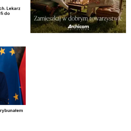
h. Lekarz
fi do
Trybunałem