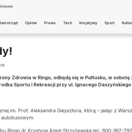
Samorząd
Opinie
Prawo
Tech
Inicjatywy
Sport
Kultu
dy!
016
rony Zdrowia w Ringo, odbędą się w Pułtusku, w sobotę 
rodka Sportu i Rekreacji przy ul. Ignacego Daszyńskiego 
nej im. Prof. Aleksandra Gieysztora, którą – jadąc z Wars
m autobusowym.
bu Ringo dr Krystyna Anioł-Strzyżewska tel.: 600-362-792