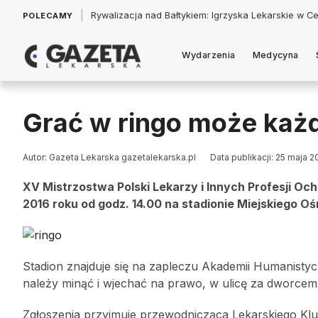
|
Łukasz Jankowski: Politycy w pogoni za króliczkiem
POLECAMY
Wydarzenia
Medycyna
Grać w ringo może każ
Autor: Gazeta Lekarska gazetalekarska.pl
Data publikacji: 25 maja 2
XV Mistrzostwa Polski Lekarzy i Innych Profesji Och
2016 roku od godz. 14.00 na stadionie Miejskiego Oś
Stadion znajduje się na zapleczu Akademii Humanistycz
należy minąć i wjechać na prawo, w ulicę za dworce
Zgłoszenia przyjmuje przewodnicząca Lekarskiego Klu