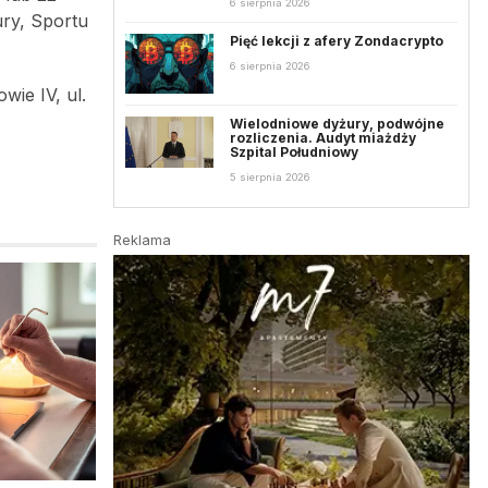
6 sierpnia 2026
ury, Sportu
Pięć lekcji z afery Zondacrypto
6 sierpnia 2026
ie IV, ul.
Wielodniowe dyżury, podwójne
rozliczenia. Audyt miażdży
Szpital Południowy
5 sierpnia 2026
Reklama