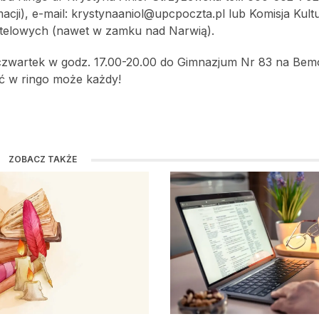
cji), e-mail: krystynaaniol@upcpoczta.pl lub Komisja Kult
hotelowych (nawet w zamku nad Narwią).
czwartek w godz. 17.00-20.00 do Gimnazjum Nr 83 na Bemow
ać w ringo może każdy!
ZOBACZ TAKŻE