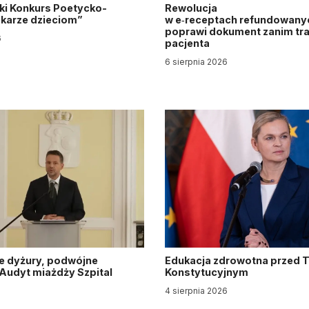
ki Konkurs Poetycko-
Rewolucja
Lekarze dzieciom”
w e‑receptach refundowanyc
poprawi dokument zanim tra
6
pacjenta
6 sierpnia 2026
e dyżury, podwójne
Edukacja zdrowotna przed 
. Audyt miażdży Szpital
Konstytucyjnym
y
4 sierpnia 2026
6