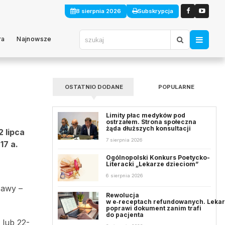
8 sierpnia 2026
Subskrypcja
ra
Najnowsze
OSTATNIO DODANE
POPULARNE
Limity płac medyków pod
ostrzałem. Strona społeczna
żąda dłuższych konsultacji
2 lipca
7 sierpnia 2026
17 a.
Ogólnopolski Konkurs Poetycko-
Literacki „Lekarze dzieciom”
6 sierpnia 2026
zawy –
Rewolucja
w e‑receptach refundowanych. Leka
poprawi dokument zanim trafi
do pacjenta
 lub 22-