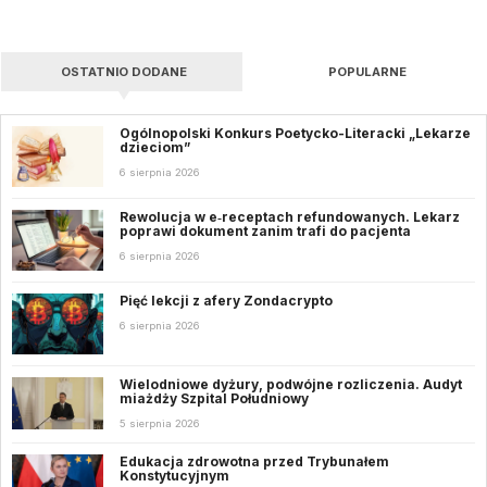
OSTATNIO DODANE
POPULARNE
Ogólnopolski Konkurs Poetycko-Literacki „Lekarze
dzieciom”
6 sierpnia 2026
Rewolucja w e‑receptach refundowanych. Lekarz
poprawi dokument zanim trafi do pacjenta
6 sierpnia 2026
Pięć lekcji z afery Zondacrypto
6 sierpnia 2026
Wielodniowe dyżury, podwójne rozliczenia. Audyt
miażdży Szpital Południowy
5 sierpnia 2026
Edukacja zdrowotna przed Trybunałem
Konstytucyjnym