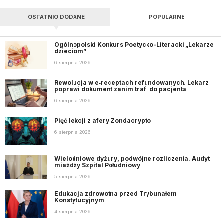
OSTATNIO DODANE
POPULARNE
Ogólnopolski Konkurs Poetycko-Literacki „Lekarze
dzieciom”
6 sierpnia 2026
Rewolucja w e‑receptach refundowanych. Lekarz
poprawi dokument zanim trafi do pacjenta
6 sierpnia 2026
Pięć lekcji z afery Zondacrypto
6 sierpnia 2026
Wielodniowe dyżury, podwójne rozliczenia. Audyt
miażdży Szpital Południowy
5 sierpnia 2026
Edukacja zdrowotna przed Trybunałem
Konstytucyjnym
4 sierpnia 2026